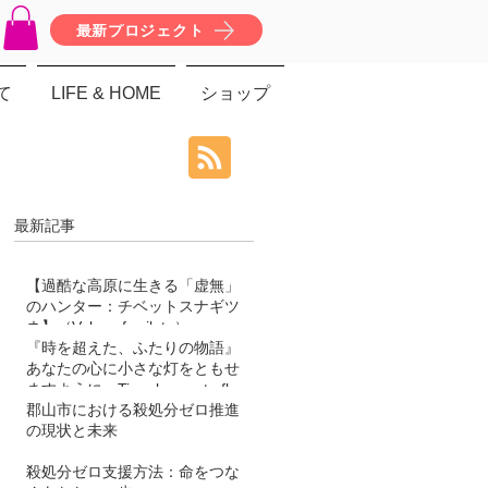
最新プロジェクト
て
LIFE & HOME
ショップ
最新記事
【過酷な高原に生きる「虚無」
のハンター：チベットスナギツ
ネ】（Vulpes ferrilata）
『時を超えた、ふたりの物語』
あなたの心に小さな灯をともせ
ますように。Time began to flow
again
郡山市における殺処分ゼロ推進
の現状と未来
殺処分ゼロ支援方法：命をつな