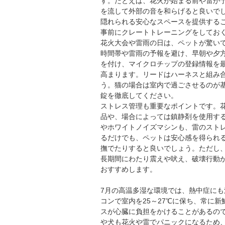
す。たとえば、花火が始まる前や雷が
を流して外部の音を和らげると良いで
隠れられる安心なスペースを提供する
事前にクレートトレーニングをしてお
花火大会や雷雨の日は、ペットが驚い
時間帯や雷雨の予報を避け、早朝や夕
を付け、マイクロチップの登録情報を
高まります。リードはハーネスと組み
う。猫の場合は室内で過ごさせるのが
錠を徹底してください。
ストレス管理も重要なポイントです。
品や、場合によっては鎮静剤を使用す
やホワイトノイズマシンも、雷のスト
るだけでも、ペットは安心感を得られ
撫でたりすると良いでしょう。ただし
長期間にわたり震えや吠え、破壊行動
おすすめします。
7月の高温多湿な環境では、熱中症に
コンで室内を25～27℃に保ち、常に
スが心臓に負担をかけることがあるの
や犬も花火や雷でパニックになるため