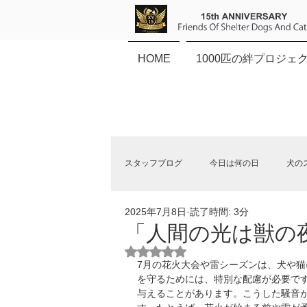
HOME
1000匹の絆プロジェ
スタッフブログ
今日は何の日
犬の
2025年7月8日
読了時間: 3分
保健所犬猫応援団NEWS
「人間の光は獣の
5つ星のうちNaNと評価されていま
7月の花火大会や雷シーズンは、犬や
を守るためには、特別な配慮が必要で
与えることがあります。こうした騒音