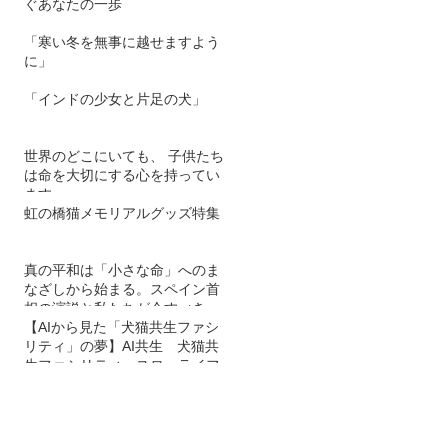
ぐあなたの一歩
「寒い冬を無事に越せますよう
に」
「インドの少女と片足の犬」
世界のどこにいても、 子供たち
は命を大切にする心を持ってい
ます。
虹の橋猫メモリアルグッズ特集
真の平和は「小さな命」へのま
なざしから始まる。スペイン首
相の演説と私たちが今すべきこ
と
【AIから見た「犬猫共生ファシ
リティ」の夢】AI共生 犬猫共
生ファシリティ スローライフ