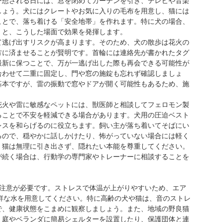
予想される日には、窓を閉めてカーテンを引き、テレビや音楽
しょう。犬にはクレートやお気に入りの毛布を用意し、猫には
ことで、落ち着ける「安全地帯」を作れます。特に犬の場合、
くと、こうした場面で効果を発揮します。
て逃げ出すリスクが高まります。そのため、犬の散歩は花火の
方に済ませることが賢明です。首輪には連絡先が書かれたタグ
最新に保つことで、万が一逃げ出した際も再会できる可能性が
合わせて二重に固定し、門や窓の施錠も忘れず確認しましょ
基本ですが、雷の振動で窓やドアが開く可能性もあるため、施
花火や雷に敏感なペットには、獣医師と相談してフェロモン製
ることで不安を軽減できる場合があります。犬用の圧迫ベスト
レスを和らげるのに役立ちます。飼い主が落ち着いてそばにい
るので、穏やかに話しかけたり、怖がっていない場合には軽く
、猫は無理に引き出さず、隠れたい本能を尊重してください。
が続く場合は、行動学の専門家やトレーナーに相談することを
も注意が必要です。ストレスで体温が上がりやすいため、エア
新鮮な水を用意してください。特に高齢の犬や猫は、音のストレ
で、健康状態をこまめに観察しましょう。また、地域の野良猫
、庭やベランダに簡易シェルターを設置したり、保護団体と連