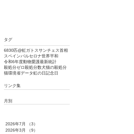
タグ
6830匹
@虹
ガトス
サンチェス首相
スペイン
バルセロナ
世界平和
令和6年度
動物愛護
最新統計
殺処分ゼロ
殺処分数
犬猫の殺処分
猫
環境省データ
虹の日
記念日
リンク集
月別
2026年7月
（3）
3件の記事
2026年3月
（9）
9件の記事