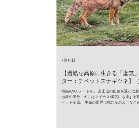
7月15日
【過酷な高原に生きる「虚無
ター：チベットスナギツネ】（Vu
ferrilata）
標高4,500メートル。 富士山の山頂を遥かに
地表の半分、冬にはマイナス40度にも達する
ベット高原。 生命の限界に挑むかのようなこ
に、世界中で「最も冷めた表情を持つ」と囁
が生息しています。 彼の名はチベットスナギツネ
ferrilata）。 チベットスナギツネ 人間の感
落としたかのようなその「虚無の眼差し」は、
モラスなミームとして愛されています。しか
無二の風貌こそ、厳しい進化の歴史が刻んだ