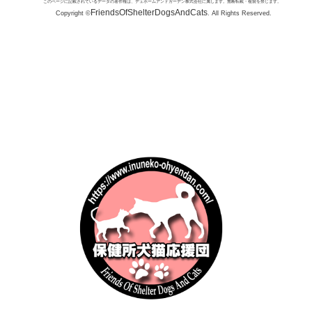
このページに記載されているデータの著作権は、デュホームアンドガーデン株式会社に属します。無断転載・複製を禁じます。
い顔は、決し
まな施
FriendsOfShelterDogsAndCats
Copyright ©
. All Rights Reserved.
嵐や、骨を刺
みが挙
部は極厚の冬
新しい
と吹きすさぶ
育の強
く進化しまし
座やイ
テルスハンタ
繁殖を
態系を支える
支援：
ギツネ
れらの
が共に
す。...