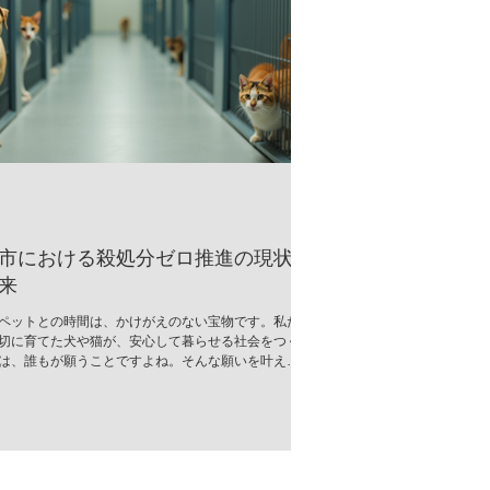
市における殺処分ゼロ推進の現状
来
ペットとの時間は、かけがえのない宝物です。私た
切に育てた犬や猫が、安心して暮らせる社会をつく
は、誰もが願うことですよね。そんな願いを叶える
、郡山市では「殺処分ゼロ推進」の取り組みが着実
でいます。今回は、その現状と未来について、心を
お伝えします。 郡山市の殺処分ゼロ推進とは？ 郡山
、動物の命を尊重し、無駄な殺処分をなくすための
活発に行われています。行政と地域のボランティア
そして市民が一体となって、命を救うためのさまざ