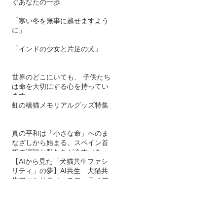
ぐあなたの一歩
「寒い冬を無事に越せますよう
に」
「インドの少女と片足の犬」
世界のどこにいても、 子供たち
は命を大切にする心を持ってい
ます。
虹の橋猫メモリアルグッズ特集
真の平和は「小さな命」へのま
なざしから始まる。スペイン首
相の演説と私たちが今すべきこ
と
【AIから見た「犬猫共生ファシ
リティ」の夢】AI共生 犬猫共
生ファシリティ スローライフ