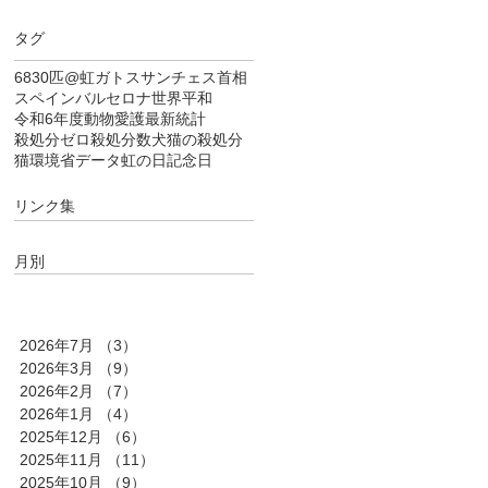
タグ
6830匹
@虹
ガトス
サンチェス首相
スペイン
バルセロナ
世界平和
令和6年度
動物愛護
最新統計
殺処分ゼロ
殺処分数
犬猫の殺処分
猫
環境省データ
虹の日
記念日
リンク集
月別
2026年7月
（3）
3件の記事
2026年3月
（9）
9件の記事
2026年2月
（7）
7件の記事
2026年1月
（4）
4件の記事
2025年12月
（6）
6件の記事
2025年11月
（11）
11件の記事
2025年10月
（9）
9件の記事