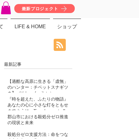
最新プロジェクト
て
LIFE & HOME
ショップ
最新記事
【過酷な高原に生きる「虚無」
のハンター：チベットスナギツ
ネ】（Vulpes ferrilata）
『時を超えた、ふたりの物語』
あなたの心に小さな灯をともせ
ますように。Time began to flow
again
郡山市における殺処分ゼロ推進
の現状と未来
殺処分ゼロ支援方法：命をつな