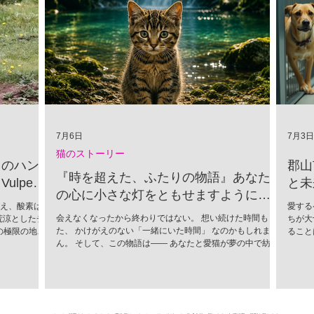
7月6日
7月3日
猫のストーリー
」のハン
郡山
『時を超えた、ふたりの物語』あなた
lpes
と未
の心に小さな灯をともせますように。
超え、酸素は
愛する
Time began to flow again
会えなくなったから終わりではない。 想い続けた時間もま
荒涼としたチ
ちが大
た、 かけがえのない「一緒にいた時間」 なのかもしれませ
の極限の地
ること
ん。 そして、この物語は―― あなたと愛猫が夢の中で紡い
かれる捕食者
ために
だ、 ひとつの記憶なのかもしれません。
（Vulpes
に進ん
情をすべて削ぎ
込めて
SNSでユー
市では
し、この唯一
活動が
「生存のため
団体、