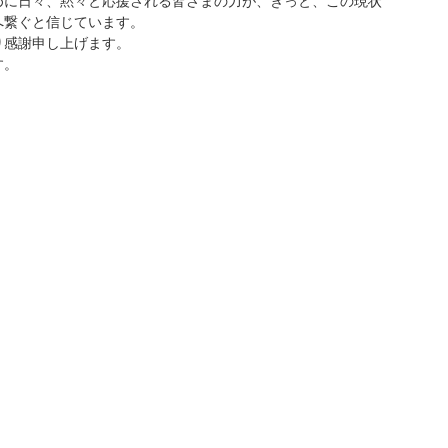
めに日々、黙々と応援される皆さまの力が、きっと、この現状
へ繋ぐと信じています。
り感謝申し上げます。
す。