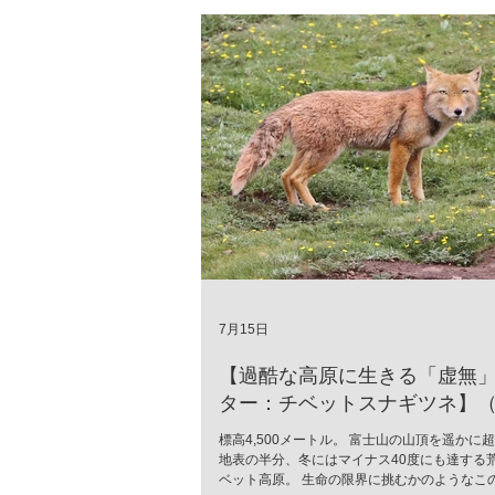
7月15日
【過酷な高原に生きる「虚無
ター：チベットスナギツネ】（Vu
ferrilata）
標高4,500メートル。 富士山の山頂を遥かに
地表の半分、冬にはマイナス40度にも達する
ベット高原。 生命の限界に挑むかのようなこ