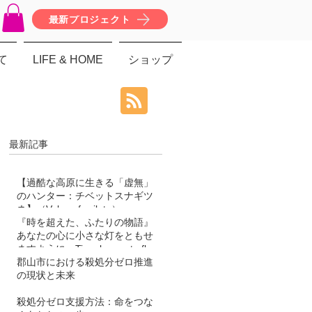
最新プロジェクト
て
LIFE & HOME
ショップ
最新記事
【過酷な高原に生きる「虚無」
のハンター：チベットスナギツ
ネ】（Vulpes ferrilata）
『時を超えた、ふたりの物語』
あなたの心に小さな灯をともせ
ますように。Time began to flow
again
郡山市における殺処分ゼロ推進
の現状と未来
殺処分ゼロ支援方法：命をつな