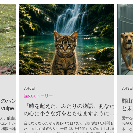
7月6日
7月3日
猫のストーリー
」のハン
郡山
『時を超えた、ふたりの物語』あなた
lpes
と未
の心に小さな灯をともせますように。
超え、酸素は
愛する
Time began to flow again
会えなくなったから終わりではない。 想い続けた時間もま
荒涼としたチ
ちが大
た、 かけがえのない「一緒にいた時間」 なのかもしれませ
の極限の地
ること