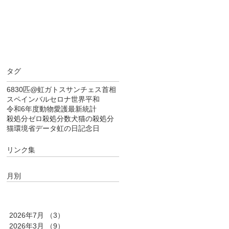
タグ
6830匹
@虹
ガトス
サンチェス首相
スペイン
バルセロナ
世界平和
令和6年度
動物愛護
最新統計
殺処分ゼロ
殺処分数
犬猫の殺処分
猫
環境省データ
虹の日
記念日
リンク集
月別
2026年7月
（3）
3件の記事
2026年3月
（9）
9件の記事