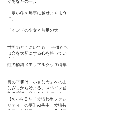
ぐあなたの一歩
「寒い冬を無事に越せますよう
に」
「インドの少女と片足の犬」
世界のどこにいても、 子供たち
は命を大切にする心を持ってい
ます。
虹の橋猫メモリアルグッズ特集
真の平和は「小さな命」へのま
なざしから始まる。スペイン首
相の演説と私たちが今すべきこ
と
【AIから見た「犬猫共生ファシ
リティ」の夢】AI共生 犬猫共
生ファシリティ スローライフ