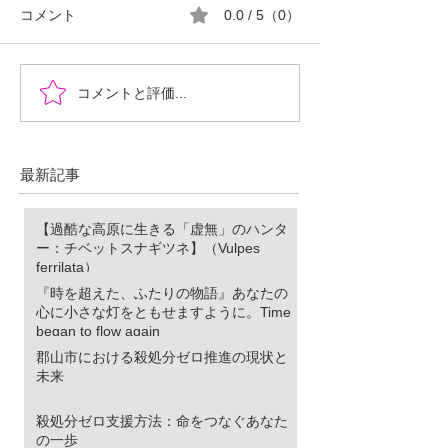
コメント
0.0 / 5（0）
『時を超えた、ふたりの
郡山市における
コメントと評価...
物語』あなたの心に小さ
ロ推進の現状と
な灯をともせますよう
に。Time began to flow again
最新記事
【過酷な高原に生きる「虚無」のハンタ
ー：チベットスナギツネ】（Vulpes
ferrilata）
『時を超えた、ふたりの物語』あなたの
心に小さな灯をともせますように。Time
began to flow again
郡山市における殺処分ゼロ推進の現状と
未来
殺処分ゼロ支援方法：命をつなぐあなた
の一歩