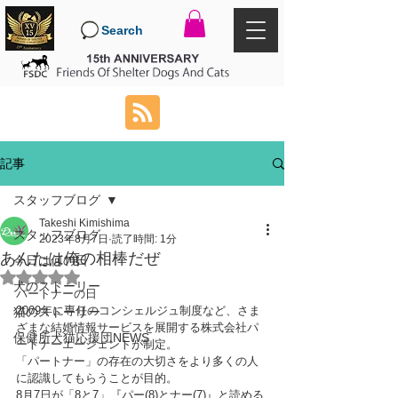
Search
記事
スタッフブログ
Takeshi Kimishima
スタッフブログ
2023年8月7日
読了時間: 1分
あんたは俺の相棒だぜ
今日は何の日
5つ星のうちNaNと評価されています。
犬のストーリー
パートナーの日
2009年に専任のコンシェルジュ制度など、さま
猫のストーリー
ざまな結婚情報サービスを展開する株式会社パ
保健所犬猫応援団NEWS
ートナーエージェントが制定。
「パートナー」の存在の大切さをより多くの人
に認識してもらうことが目的。
8月7日が「8と7」『パー(8)とナー(7)』と読める