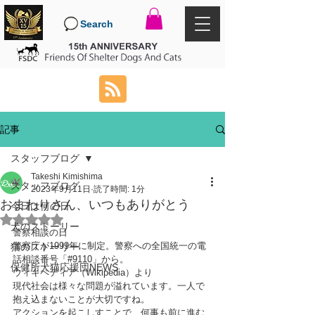
Search
記事
スタッフブログ
Takeshi Kimishima
スタッフブログ
2023年9月11日
読了時間: 1分
おまわりさん、いつもありがとう
今日は何の日
5つ星のうちNaNと評価されています。
犬のストーリー
警察相談の日
警察庁が1999年に制定。警察への全国統一の電
猫のストーリー
話相談番号「#9110」から。
保健所犬猫応援団NEWS
ウィキペディア（Wikipedia）より
現代社会は様々な問題が溢れています。一人で
抱え込まないことが大切ですね。
アクションを起こしすことで、何事も前に進む