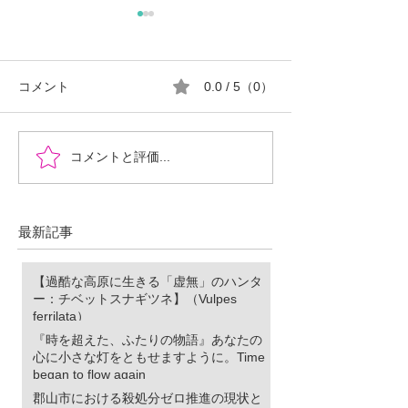
コメント
0.0 / 5（0）
『時を超えた、ふたりの
郡山市における
コメントと評価...
物語』あなたの心に小さ
ロ推進の現状と
な灯をともせますよう
に。Time began to flow again
最新記事
【過酷な高原に生きる「虚無」のハンタ
ー：チベットスナギツネ】（Vulpes
ferrilata）
『時を超えた、ふたりの物語』あなたの
心に小さな灯をともせますように。Time
began to flow again
郡山市における殺処分ゼロ推進の現状と