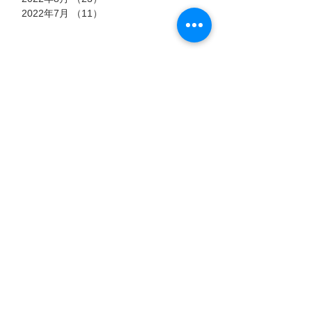
2022年7月
（11）
11件の記事
タグ
7月15日
7月6日
7月3日
猫のストーリー
【過酷
郡山市
『時を
な高原
におけ
超え
に生き
る殺処
標高4,500
愛するペッ
た、ふ
会えなくな
る「虚
分ゼロ
メートル。
トとの時間