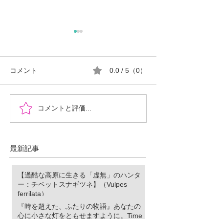
コメント
0.0 / 5（0）
『時を超えた、ふたりの
郡山市における
コメントと評価...
物語』あなたの心に小さ
ロ推進の現状と
な灯をともせますよう
に。Time began to flow again
最新記事
【過酷な高原に生きる「虚無」のハンタ
ー：チベットスナギツネ】（Vulpes
ferrilata）
『時を超えた、ふたりの物語』あなたの
心に小さな灯をともせますように。Time