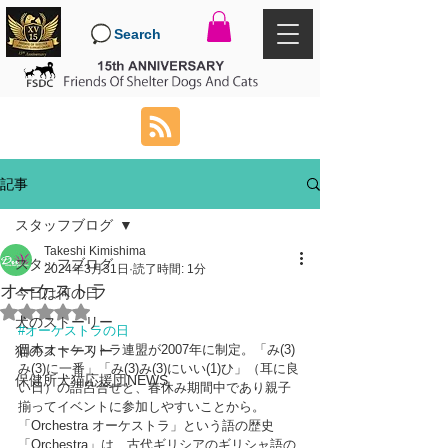
Search
記事
スタッフブログ
Takeshi Kimishima
スタッフブログ
2024年3月31日
読了時間: 1分
オーケストラ
今日は何の日
5つ星のうちNaNと評価されています。
犬のストーリー
#オーケストラの日
日本オーケストラ連盟が2007年に制定。「み(3)
猫のストーリー
み(3)に一番」「み(3)み(3)にいい(1)ひ」（耳に良
保健所犬猫応援団NEWS
い日）の語呂合せと、春休み期間中であり親子
揃ってイベントに参加しやすいことから。
「Orchestra オーケストラ」という語の歴史
「Orchestra」は、古代ギリシアのギリシャ語の