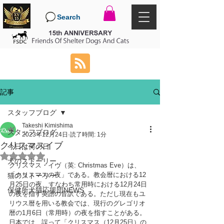
Search
記事
スタッフブログ
Takeshi Kimishima
スタッフブログ
2023年12月24日
読了時間: 1分
クリスマスイブ
今日は何の日
5つ星のうちNaNと評価されています。
犬のストーリー
クリスマス・イヴ（英: Christmas Eve）は、
「クリスマスの夜」である。教会暦における12
猫のストーリー
月25日の夜、すなわち常用時における12月24日
保健所犬猫応援団NEWS
の夜を指す英語の音訳である。ただし現在もユ
リウス暦を用いる教会では、現行のグレゴリオ
暦の1月6日（常用時）の夜を指すことがある。
日本では、誤って「クリスマス（12月25日）の