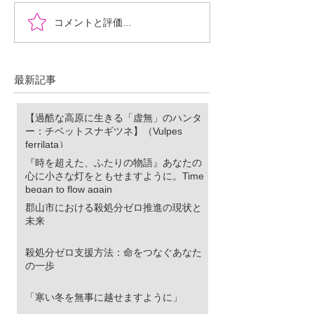
『時を超えた、ふたりの
郡山市における
コメントと評価...
物語』あなたの心に小さ
ロ推進の現状と
な灯をともせますよう
に。Time began to flow again
最新記事
【過酷な高原に生きる「虚無」のハンタ
ー：チベットスナギツネ】（Vulpes
ferrilata）
『時を超えた、ふたりの物語』あなたの
心に小さな灯をともせますように。Time
began to flow again
郡山市における殺処分ゼロ推進の現状と
未来
殺処分ゼロ支援方法：命をつなぐあなた
の一歩
「寒い冬を無事に越せますように」