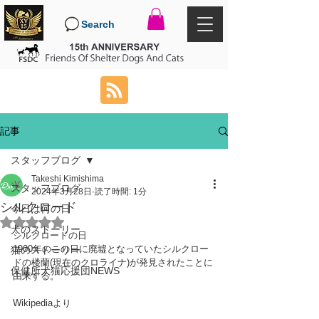
Search
記事
スタッフブログ
Takeshi Kimishima
スタッフブログ
2024年3月28日
読了時間: 1分
シルクロード
今日は何の日
5つ星のうちNaNと評価されています。
犬のストーリー
シルクロードの日
1900年のこの日に廃墟となっていたシルクロー
猫のストーリー
ドの楼蘭(現在のクロライナ)が発見されたことに
保健所犬猫応援団NEWS
由来する。
Wikipediaより