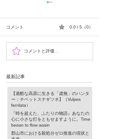
コメント
0.0 / 5（0）
『時を超えた、ふたりの
郡山市における
コメントと評価...
物語』あなたの心に小さ
ロ推進の現状と
な灯をともせますよう
に。Time began to flow again
最新記事
【過酷な高原に生きる「虚無」のハンタ
ー：チベットスナギツネ】（Vulpes
ferrilata）
『時を超えた、ふたりの物語』あなたの
心に小さな灯をともせますように。Time
began to flow again
郡山市における殺処分ゼロ推進の現状と
未来