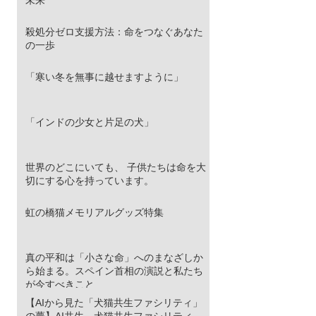
殺処分ゼロ支援方法：命をつなぐあなた
の一歩
「寒い冬を無事に越せますように」
「インドの少女と片足の犬」
世界のどこにいても、 子供たちは命を大
切にする心を持っています。
虹の橋猫メモリアルグッズ特集
真の平和は「小さな命」へのまなざしか
ら始まる。スペイン首相の演説と私たち
が今すべきこと
【AIから見た「犬猫共生ファシリティ」
の夢】AI共生 犬猫共生ファシリティ