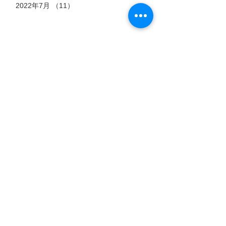
2022年7月
（11）
11件の記事
タグ
7月15日
7月6日
7月3日
猫のストーリー
【過酷
郡山市
『時を
な高原
におけ
超え
に生き
る殺処
標高4,500
愛するペッ
た、ふ
会えなくな
る「虚
分ゼロ
メートル。
トとの時間