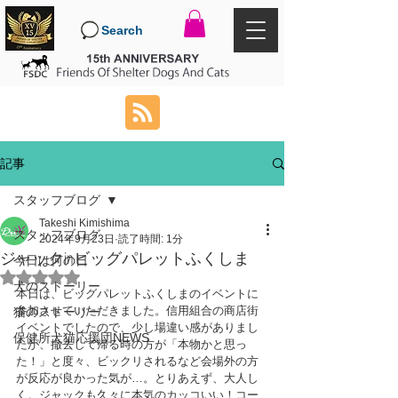
Search
記事
スタッフブログ
Takeshi Kimishima
スタッフブログ
2024年9月23日
読了時間: 1分
ジャックinビッグパレットふくしま
今日は何の日
5つ星のうちNaNと評価されています。
犬のストーリー
本日は、ビッグパレットふくしまのイベントに
参加させていただきました。信用組合の商店街
猫のストーリー
イベントでしたので、少し場違い感がありまし
保健所犬猫応援団NEWS
たが、撤去して帰る時の方が「本物かと思っ
た！」と度々、ビックリされるなど会場外の方
が反応が良かった気が…。とりあえず、大人し
く。ジャックも久々に本気のカッコいい！コー