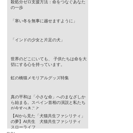
殺処分ゼロ支援方法：命をつなぐあなた
の一歩
「寒い冬を無事に越せますように」
「インドの少女と片足の犬」
世界のどこにいても、 子供たちは命を大
切にする心を持っています。
虹の橋猫メモリアルグッズ特集
真の平和は「小さな命」へのまなざしか
ら始まる。スペイン首相の演説と私たち
が今すべきこと
【AIから見た「犬猫共生ファシリティ」
の夢】AI共生 犬猫共生ファシリティ
スローライフ