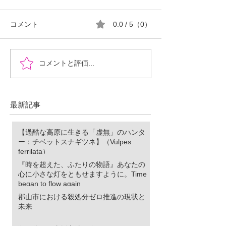
コメント
0.0 / 5（0）
『時を超えた、ふたりの
郡山市における
コメントと評価...
物語』あなたの心に小さ
ロ推進の現状と
な灯をともせますよう
に。Time began to flow again
最新記事
【過酷な高原に生きる「虚無」のハンタ
ー：チベットスナギツネ】（Vulpes
ferrilata）
『時を超えた、ふたりの物語』あなたの
心に小さな灯をともせますように。Time
began to flow again
郡山市における殺処分ゼロ推進の現状と
未来