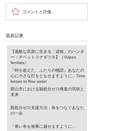
『時を超えた、ふたりの
郡山市における
コメントと評価...
物語』あなたの心に小さ
ロ推進の現状と
な灯をともせますよう
に。Time began to flow again
最新記事
【過酷な高原に生きる「虚無」のハンタ
ー：チベットスナギツネ】（Vulpes
ferrilata）
『時を超えた、ふたりの物語』あなたの
心に小さな灯をともせますように。Time
began to flow again
郡山市における殺処分ゼロ推進の現状と
未来
殺処分ゼロ支援方法：命をつなぐあなた
の一歩
「寒い冬を無事に越せますように」