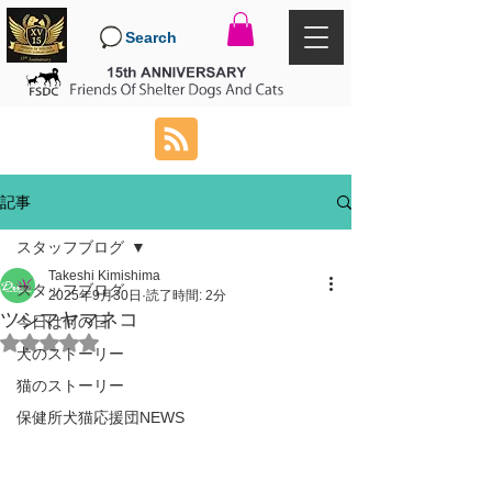
Search
記事
スタッフブログ
Takeshi Kimishima
スタッフブログ
2025年9月30日
読了時間: 2分
ツシマヤマネコ
今日は何の日
5つ星のうちNaNと評価されています。
犬のストーリー
猫のストーリー
保健所犬猫応援団NEWS