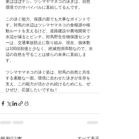
要はほぼナシ。ツシマヤマネコの泳ぎは、自然
環境でのサバイバルに直結してるんです。
この泳ぐ能力、保護の面でも大事なポイントで
す。対馬の水辺はツシマヤマネコの食糧源や移
動ルートを支えるけど、道路建設や農地開発で
水辺が減るとピンチ。対馬野生生物保護センタ
ーは、交通事故防止に取り組み、現在、個体数
は100頭前後と少なく、絶滅危惧IB類なので、水
辺の自然を守ることは彼らの未来に直結しま
す。
ツシマヤマネコの泳ぐ姿は、対馬の自然と共生
する素敵な一面。環境に合わせた泳ぎが生存を
支え、この能力が活かされ続けるためにも、ぜ
ひぜひ、応援したいですね！
すべて表示