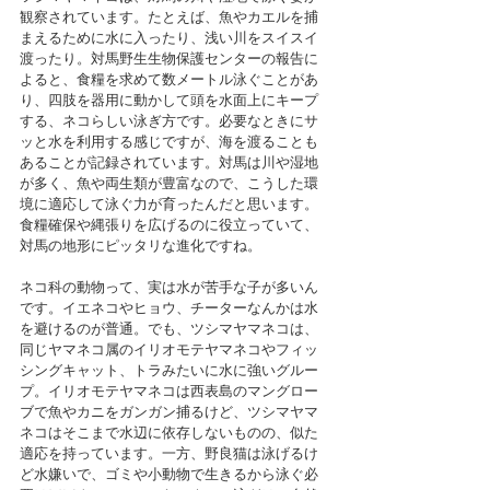
観察されています。たとえば、魚やカエルを捕
まえるために水に入ったり、浅い川をスイスイ
渡ったり。対馬野生生物保護センターの報告に
よると、食糧を求めて数メートル泳ぐことがあ
り、四肢を器用に動かして頭を水面上にキープ
する、ネコらしい泳ぎ方です。必要なときにサ
ッと水を利用する感じですが、海を渡ることも
あることが記録されています。対馬は川や湿地
が多く、魚や両生類が豊富なので、こうした環
境に適応して泳ぐ力が育ったんだと思います。
食糧確保や縄張りを広げるのに役立っていて、
対馬の地形にピッタリな進化ですね。
ネコ科の動物って、実は水が苦手な子が多いん
です。イエネコやヒョウ、チーターなんかは水
を避けるのが普通。でも、ツシマヤマネコは、
同じヤマネコ属のイリオモテヤマネコやフィッ
シングキャット、トラみたいに水に強いグルー
プ。イリオモテヤマネコは西表島のマングロー
ブで魚やカニをガンガン捕るけど、ツシマヤマ
ネコはそこまで水辺に依存しないものの、似た
適応を持っています。一方、野良猫は泳げるけ
ど水嫌いで、ゴミや小動物で生きるから泳ぐ必