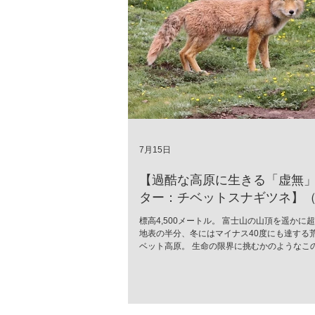
7月15日
【過酷な高原に生きる「虚無
ター：チベットスナギツネ】（Vu
ferrilata）
標高4,500メートル。 富士山の山頂を遥かに
地表の半分、冬にはマイナス40度にも達する
ベット高原。 生命の限界に挑むかのようなこ
に、世界中で「最も冷めた表情を持つ」と囁
が生息しています。 彼の名はチベットスナギツネ
ferrilata）。 チベットスナギツネ 人間の感
落としたかのようなその「虚無の眼差し」は、
モラスなミームとして愛されています。しか