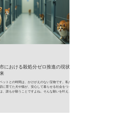
市における殺処分ゼロ推進の現状
来
ペットとの時間は、かけがえのない宝物です。私た
切に育てた犬や猫が、安心して暮らせる社会をつく
は、誰もが願うことですよね。そんな願いを叶える
、郡山市では「殺処分ゼロ推進」の取り組みが着実
でいます。今回は、その現状と未来について、心を
お伝えします。 郡山市の殺処分ゼロ推進とは？ 郡山
、動物の命を尊重し、無駄な殺処分をなくすための
活発に行われています。行政と地域のボランティア