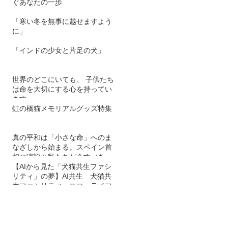
ぐあなたの一歩
「寒い冬を無事に越せますよう
に」
「インドの少女と片足の犬」
世界のどこにいても、 子供たち
は命を大切にする心を持ってい
ます。
虹の橋猫メモリアルグッズ特集
真の平和は「小さな命」へのま
なざしから始まる。スペイン首
相の演説と私たちが今すべきこ
と
【AIから見た「犬猫共生ファシ
リティ」の夢】AI共生 犬猫共
生ファシリティ スローライフ