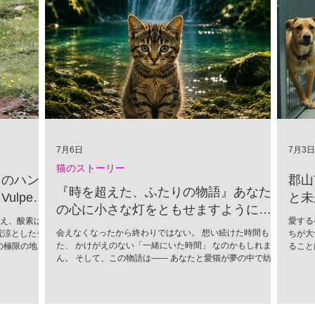
7月6日
7月3日
猫のストーリー
」のハン
郡山
『時を超えた、ふたりの物語』あなた
lpes
と未
の心に小さな灯をともせますように。
超え、酸素は
愛する
Time began to flow again
会えなくなったから終わりではない。 想い続けた時間もま
荒涼としたチ
ちが大
た、 かけがえのない「一緒にいた時間」 なのかもしれませ
の極限の地
ること
ん。 そして、この物語は―― あなたと愛猫が夢の中で紡い
かれる捕食者
ために
だ、 ひとつの記憶なのかもしれません。
（Vulpes
に進ん
情をすべて削ぎ
込めて
SNSでユー
市では
し、この唯一
活動が