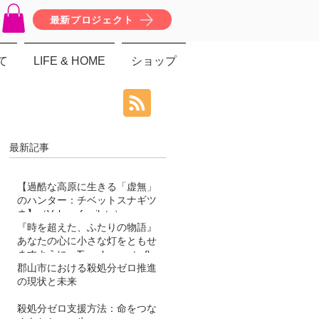
最新プロジェクト
て
LIFE & HOME
ショップ
最新記事
【過酷な高原に生きる「虚無」
のハンター：チベットスナギツ
ネ】（Vulpes ferrilata）
『時を超えた、ふたりの物語』
あなたの心に小さな灯をともせ
ますように。Time began to flow
again
郡山市における殺処分ゼロ推進
の現状と未来
殺処分ゼロ支援方法：命をつな