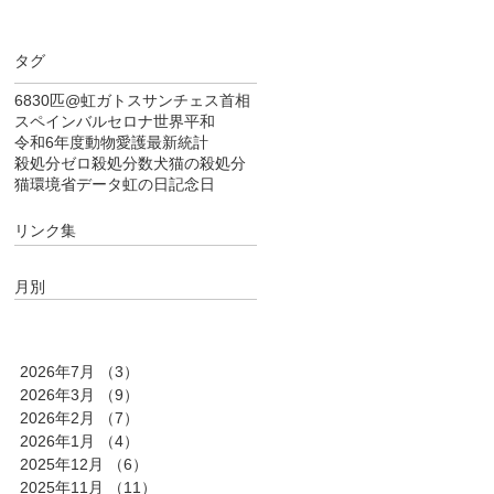
タグ
6830匹
@虹
ガトス
サンチェス首相
スペイン
バルセロナ
世界平和
令和6年度
動物愛護
最新統計
殺処分ゼロ
殺処分数
犬猫の殺処分
猫
環境省データ
虹の日
記念日
リンク集
月別
2026年7月
（3）
3件の記事
2026年3月
（9）
9件の記事
2026年2月
（7）
7件の記事
2026年1月
（4）
4件の記事
2025年12月
（6）
6件の記事
2025年11月
（11）
11件の記事