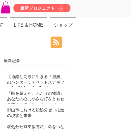
最新プロジェクト
て
LIFE & HOME
ショップ
最新記事
【過酷な高原に生きる「虚無」
のハンター：チベットスナギツ
ネ】（Vulpes ferrilata）
『時を超えた、ふたりの物語』
あなたの心に小さな灯をともせ
ますように。Time began to flow
again
郡山市における殺処分ゼロ推進
の現状と未来
殺処分ゼロ支援方法：命をつな