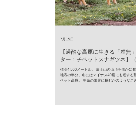
7月15日
【過酷な高原に生きる「虚無
ター：チベットスナギツネ】（Vu
ferrilata）
標高4,500メートル。 富士山の山頂を遥かに
地表の半分、冬にはマイナス40度にも達する
ベット高原。 生命の限界に挑むかのようなこ
に、世界中で「最も冷めた表情を持つ」と囁
が生息しています。 彼の名はチベットスナギツネ
ferrilata）。 チベットスナギツネ 人間の感
落としたかのようなその「虚無の眼差し」は、
モラスなミームとして愛されています。しか
無二の風貌こそ、厳しい進化の歴史が刻んだ
の究極のデザイン」なのです。 特徴的な四角
て愛嬌のためではありません。 高原の激しい
すような寒さから頭部を守るため、彼らの頭
毛で覆われています。さらに、強烈な紫外線