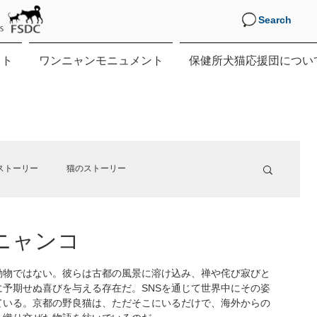
Search
クト
ワンニャンモニュメント
保健所犬猫応援団につい
ストーリー
猫のストーリー
ニャンコ
す。
動物ではない。彼らは古都の風景に溶け込み、禅や侘び寂びと
予期せぬ喜びを与える存在だ。SNSを通じて世界中にその姿
ている。京都の野良猫は、ただそこにいるだけで、海外からの