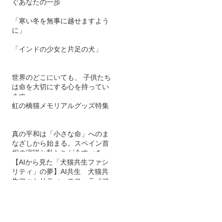
ぐあなたの一歩
「寒い冬を無事に越せますよう
に」
「インドの少女と片足の犬」
世界のどこにいても、 子供たち
は命を大切にする心を持ってい
ます。
虹の橋猫メモリアルグッズ特集
真の平和は「小さな命」へのま
なざしから始まる。スペイン首
相の演説と私たちが今すべきこ
と
【AIから見た「犬猫共生ファシ
リティ」の夢】AI共生 犬猫共
生ファシリティ スローライフ