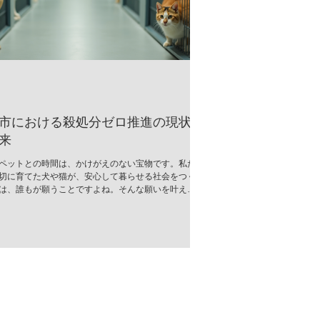
市における殺処分ゼロ推進の現状
来
ペットとの時間は、かけがえのない宝物です。私た
切に育てた犬や猫が、安心して暮らせる社会をつく
は、誰もが願うことですよね。そんな願いを叶える
、郡山市では「殺処分ゼロ推進」の取り組みが着実
でいます。今回は、その現状と未来について、心を
お伝えします。 郡山市の殺処分ゼロ推進とは？ 郡山
、動物の命を尊重し、無駄な殺処分をなくすための
活発に行われています。行政と地域のボランティア
そして市民が一体となって、命を救うためのさまざ
策を推進中です。 具体的には、以下のような取り組
げられます。 譲渡会の開催：保護された犬猫たちが
家族と出会う場を定期的に設けています。 飼い主教
化：適切な飼育方法や終生飼養の重要性を伝える講