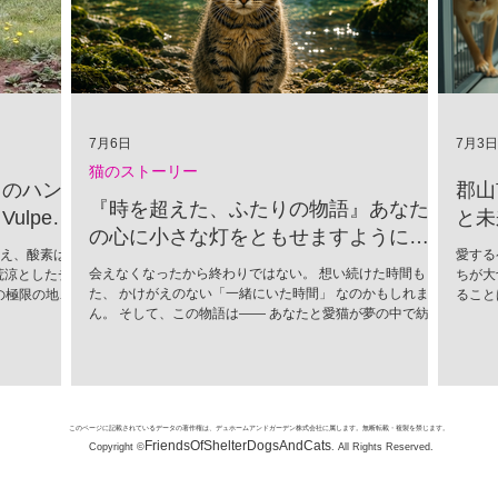
7月6日
7月3日
猫のストーリー
」のハン
郡山
『時を超えた、ふたりの物語』あなた
lpes
と未
の心に小さな灯をともせますように。
超え、酸素は
愛する
Time began to flow again
会えなくなったから終わりではない。 想い続けた時間もま
荒涼としたチ
ちが大
た、 かけがえのない「一緒にいた時間」 なのかもしれませ
の極限の地
ること
ん。 そして、この物語は―― あなたと愛猫が夢の中で紡い
かれる捕食者
ために
だ、 ひとつの記憶なのかもしれません。
（Vulpes
に進ん
情をすべて削ぎ
込めて
SNSでユー
市では
し、この唯一
活動が
「生存のため
団体、
このページに記載されているデータの著作権は、デュホームアンドガーデン株式会社に属します。無断転載・複製を禁じます。
い顔は、決し
まな施
FriendsOfShelterDogsAndCats
Copyright ©
. All Rights Reserved.
嵐や、骨を刺
みが挙
部は極厚の冬
新しい
と吹きすさぶ
育の強