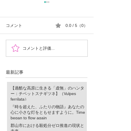
コメント
0.0 / 5（0）
『時を超えた、ふたりの
郡山市における
コメントと評価...
物語』あなたの心に小さ
ロ推進の現状と
な灯をともせますよう
に。Time began to flow again
最新記事
【過酷な高原に生きる「虚無」のハンタ
ー：チベットスナギツネ】（Vulpes
ferrilata）
『時を超えた、ふたりの物語』あなたの
心に小さな灯をともせますように。Time
began to flow again
郡山市における殺処分ゼロ推進の現状と