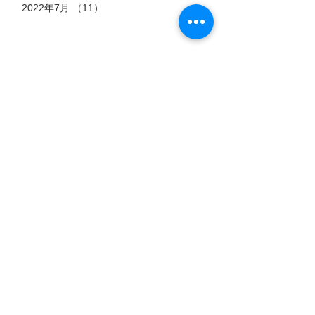
2022年7月
（11）
11件の記事
タグ
7月15日
7月6日
7月3日
猫のストーリー
【過酷
郡山市
『時を
な高原
におけ
超え
に生き
る殺処
標高4,500
愛するペッ
た、ふ
会えなくな
る「虚
分ゼロ
メートル。
トとの時間