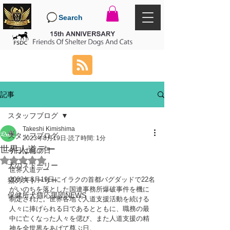
Search
記事
スタッフブログ
Takeshi Kimishima
スタッフブログ
2023年8月19日
読了時間: 1分
世界人道デー
今日は何の日
5つ星のうちNaNと評価されています。
犬のストーリー
世界人道デー
2003年8月19日にイラクの首都バグダッドで22名
猫のストーリー
がいのちを落とした国連事務所爆破事件を機に
保健所犬猫応援団NEWS
制定された。世界各地で人道支援活動を続ける
人々に捧げられる日であるとともに、職務の最
中に亡くなった人々を偲び、また人道支援の精
神を全世界をあげて尊ぶ日。