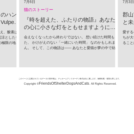
7月6日
7月3日
猫のストーリー
」のハン
郡山
『時を超えた、ふたりの物語』あなた
lpes
と未
の心に小さな灯をともせますように。
超え、酸素は
愛する
Time began to flow again
会えなくなったから終わりではない。 想い続けた時間もま
荒涼としたチ
ちが大
た、 かけがえのない「一緒にいた時間」 なのかもしれませ
の極限の地
ること
ん。 そして、この物語は―― あなたと愛猫が夢の中で紡い
かれる捕食者
ために
だ、 ひとつの記憶なのかもしれません。
（Vulpes
に進ん
情をすべて削ぎ
込めて
SNSでユー
市では
し、この唯一
活動が
「生存のため
団体、
このページに記載されているデータの著作権は、デュホームアンドガーデン株式会社に属します。無断転載・複製を禁じます。
い顔は、決し
まな施
FriendsOfShelterDogsAndCats
Copyright ©
. All Rights Reserved.
嵐や、骨を刺
みが挙
部は極厚の冬
新しい
と吹きすさぶ
育の強
く進化しまし
座やイ
テルスハンタ
繁殖を
態系を支える
支援：
ギツネ
れらの
が共に
す。...