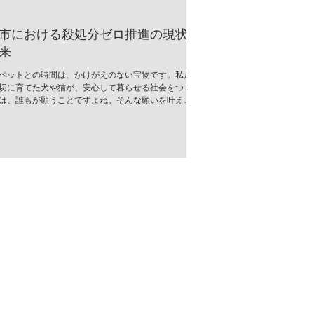
市における殺処分ゼロ推進の現状
来
ペットとの時間は、かけがえのない宝物です。私た
切に育てた犬や猫が、安心して暮らせる社会をつく
は、誰もが願うことですよね。そんな願いを叶える
、郡山市では「殺処分ゼロ推進」の取り組みが着実
でいます。今回は、その現状と未来について、心を
お伝えします。 郡山市の殺処分ゼロ推進とは？ 郡山
、動物の命を尊重し、無駄な殺処分をなくすための
活発に行われています。行政と地域のボランティア
そして市民が一体となって、命を救うためのさまざ
策を推進中です。 具体的には、以下のような取り組
げられます。 譲渡会の開催：保護された犬猫たちが
家族と出会う場を定期的に設けています。 飼い主教
化：適切な飼育方法や終生飼養の重要性を伝える講
ベントを開催。 不妊・去勢手術の助成：望まれない
防ぎ、地域の動物数をコントロール。 地域猫活動の
野良猫の適正管理を推進し、共生を目指す活動。 こ
活動は、単に殺処分を減らすだけでなく、動物と人
幸せに暮らせる社会づくりの基盤となっていま