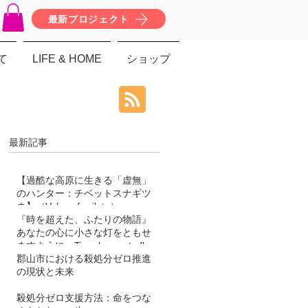
最新プロジェクト
て
LIFE & HOME
ショップ
最新記事
【過酷な高原に生きる「虚無」
のハンター：チベットスナギツ
ネ】（Vulpes ferrilata）
『時を超えた、ふたりの物語』
あなたの心に小さな灯をともせ
ますように。Time began to flow
again
郡山市における殺処分ゼロ推進
の現状と未来
殺処分ゼロ支援方法：命をつな