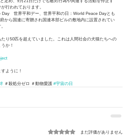
日と定め、9月21日だけでも敵対行為や関連する活動を停止す
けが行われております。
ay　世界平和デー、世界平和の日：World Peace Dayとも
政府から国連に寄贈され国連本部ビルの敷地内に設置されてい
す。
たり50匹を超えていました。これは人間社会の犬猫たちへの
ょうか！
ject
ますように！
絆
 ＃殺処分ゼロ ＃動物愛護 
#宇宙の日
5つ星のうち0と評価されています。
まだ評価がありません