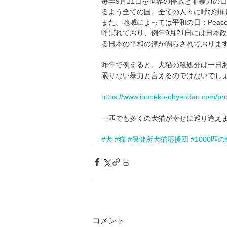
毎年9月21日を世界の停戦と非暴力の
るよう全ての国、全ての人々に呼び掛
また、地域によっては平和の日：Peace D
呼ばれており、例年9月21日には日本
る日本の平和の鐘が鳴らされておりま
昨年で例えると、犬猫の殺処分は一日あ
限りない暴力と言えるのではないでし
https://www.inuneko-ohyendan.com/pro
一匹でも多くの犬猫が幸せに巡り逢え
#犬
#猫
#保健所犬猫応援団
#1000匹の
コメント