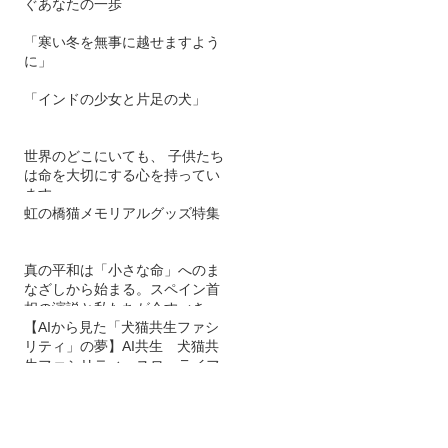
ぐあなたの一歩
「寒い冬を無事に越せますよう
に」
「インドの少女と片足の犬」
世界のどこにいても、 子供たち
は命を大切にする心を持ってい
ます。
虹の橋猫メモリアルグッズ特集
真の平和は「小さな命」へのま
なざしから始まる。スペイン首
相の演説と私たちが今すべきこ
と
【AIから見た「犬猫共生ファシ
リティ」の夢】AI共生 犬猫共
生ファシリティ スローライフ