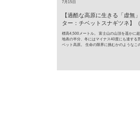
7月15日
【過酷な高原に生きる「虚無
ター：チベットスナギツネ】（Vu
ferrilata）
標高4,500メートル。 富士山の山頂を遥かに
地表の半分、冬にはマイナス40度にも達する
ベット高原。 生命の限界に挑むかのようなこ
に、世界中で「最も冷めた表情を持つ」と囁
が生息しています。 彼の名はチベットスナギツネ
ferrilata）。 チベットスナギツネ 人間の感
落としたかのようなその「虚無の眼差し」は、
モラスなミームとして愛されています。しか
無二の風貌こそ、厳しい進化の歴史が刻んだ
の究極のデザイン」なのです。 特徴的な四角
て愛嬌のためではありません。 高原の激しい
すような寒さから頭部を守るため、彼らの頭
毛で覆われています。さらに、強烈な紫外線
砂埃から眼球を守るため、その目は細く、鋭
た。 彼らはこの寡黙な表情のまま、荒野のス
ーとして君臨します。 ターゲットは高原の生
「高原ナキウサギ（ピカ）」。チベットスナ
（Vulpes ferrilata）はこ