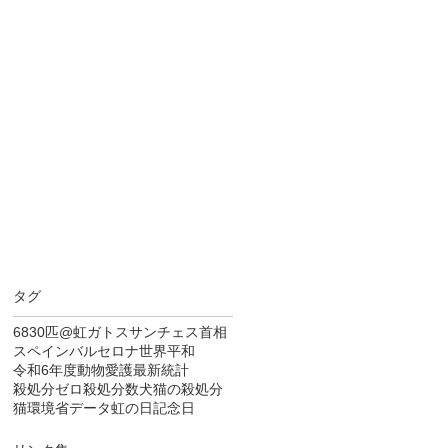
タグ
6830匹
@虹
ガトス
サンチェス首相
スペイン
バルセロナ
世界平和
令和6年度
動物愛護
最新統計
殺処分ゼロ
殺処分数
犬猫の殺処分
猫
環境省データ
虹の日
記念日