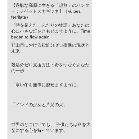
【過酷な高原に生きる「虚無」のハンタ
ー：チベットスナギツネ】（Vulpes
ferrilata）
『時を超えた、ふたりの物語』あなたの
心に小さな灯をともせますように。Time
began to flow again
郡山市における殺処分ゼロ推進の現状と
未来
殺処分ゼロ支援方法：命をつなぐあなた
の一歩
「寒い冬を無事に越せますように」
「インドの少女と片足の犬」
世界のどこにいても、 子供たちは命を大
切にする心を持っています。