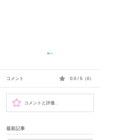
コメント
0.0 / 5（0）
『時を超えた、ふたりの
郡山市における
コメントと評価...
物語』あなたの心に小さ
ロ推進の現状と
な灯をともせますよう
に。Time began to flow again
最新記事