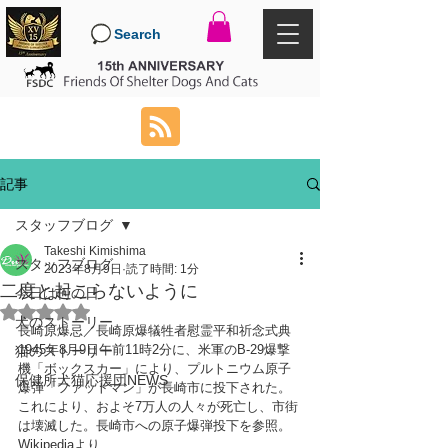
Search
記事
スタッフブログ
Takeshi Kimishima
スタッフブログ
2023年8月9日
読了時間: 1分
二度と起こらないように
今日は何の日
5つ星のうちNaNと評価されています。
犬のストーリー
長崎原爆忌／長崎原爆犠牲者慰霊平和祈念式典
1945年8月9日午前11時2分に、米軍のB-29爆撃
猫のストーリー
機「ボックスカー」により、プルトニウム原子
保健所犬猫応援団NEWS
爆弾「ファットマン」が長崎市に投下された。
これにより、およそ7万人の人々が死亡し、市街
は壊滅した。長崎市への原子爆弾投下を参照。
Wikipediaより