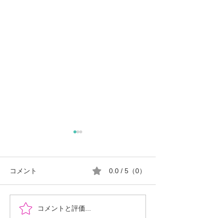
コメント
0.0 / 5（0）
『時を超えた、ふたりの
郡山市における
コメントと評価...