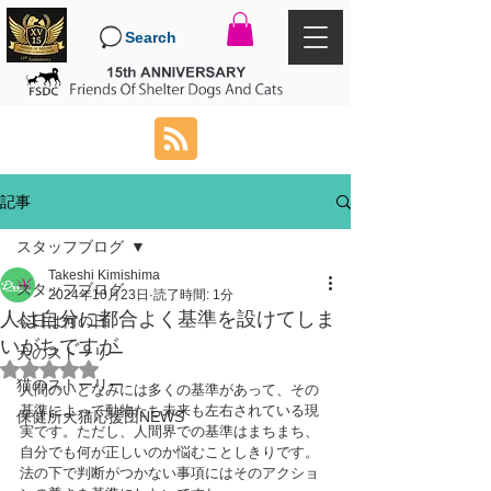
Search
記事
スタッフブログ
Takeshi Kimishima
スタッフブログ
2024年10月23日
読了時間: 1分
人は自分に都合よく基準を設けてしま
今日は何の日
いがちですが
犬のストーリー
5つ星のうちNaNと評価されています。
猫のストーリー
人間のいとなみには多くの基準があって、その
基準によって動物たち未来も左右されている現
保健所犬猫応援団NEWS
実です。ただし、人間界での基準はまちまち、
自分でも何が正しいのか悩むことしきりです。
法の下で判断がつかない事項にはそのアクショ