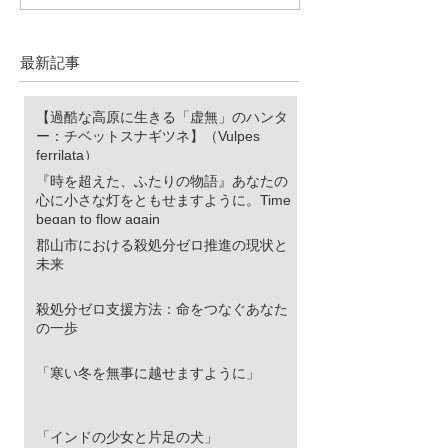
物語』あなたの心に小さ
ロ推進の現状と
な灯をともせますよう
に。Time began to flow again
最新記事
【過酷な高原に生きる「虚無」のハンタ
ー：チベットスナギツネ】（Vulpes
ferrilata）
『時を超えた、ふたりの物語』あなたの
心に小さな灯をともせますように。Time
began to flow again
郡山市における殺処分ゼロ推進の現状と
未来
殺処分ゼロ支援方法：命をつなぐあなた
の一歩
「寒い冬を無事に越せますように」
「インドの少女と片足の犬」