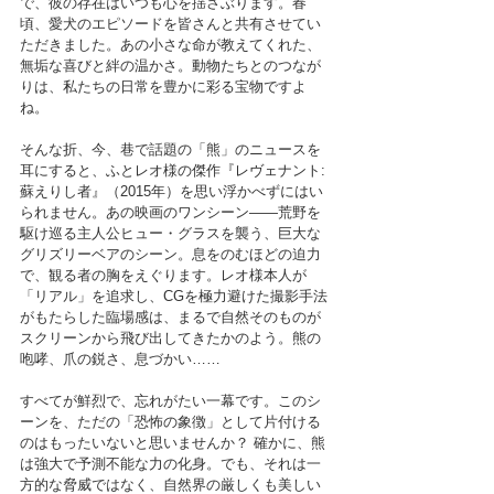
で、彼の存在はいつも心を揺さぶります。春
頃、愛犬のエピソードを皆さんと共有させてい
ただきました。あの小さな命が教えてくれた、
無垢な喜びと絆の温かさ。動物たちとのつなが
りは、私たちの日常を豊かに彩る宝物ですよ
ね。
そんな折、今、巷で話題の「熊」のニュースを
耳にすると、ふとレオ様の傑作『レヴェナント: 
蘇えりし者』（2015年）を思い浮かべずにはい
られません。あの映画のワンシーン――荒野を
駆け巡る主人公ヒュー・グラスを襲う、巨大な
グリズリーベアのシーン。息をのむほどの迫力
で、観る者の胸をえぐります。レオ様本人が
「リアル」を追求し、CGを極力避けた撮影手法
がもたらした臨場感は、まるで自然そのものが
スクリーンから飛び出してきたかのよう。熊の
咆哮、爪の鋭さ、息づかい……
すべてが鮮烈で、忘れがたい一幕です。このシ
ーンを、ただの「恐怖の象徴」として片付ける
のはもったいないと思いませんか？ 確かに、熊
は強大で予測不能な力の化身。でも、それは一
方的な脅威ではなく、自然界の厳しくも美しい