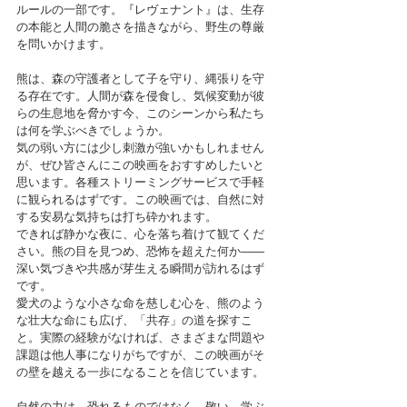
ルールの一部です。『レヴェナント』は、生存
の本能と人間の脆さを描きながら、野生の尊厳
を問いかけます。
熊は、森の守護者として子を守り、縄張りを守
る存在です。人間が森を侵食し、気候変動が彼
らの生息地を脅かす今、このシーンから私たち
は何を学ぶべきでしょうか。
気の弱い方には少し刺激が強いかもしれません
が、ぜひ皆さんにこの映画をおすすめしたいと
思います。各種ストリーミングサービスで手軽
に観られるはずです。この映画では、自然に対
する安易な気持ちは打ち砕かれます。
できれば静かな夜に、心を落ち着けて観てくだ
さい。熊の目を見つめ、恐怖を超えた何か――
深い気づきや共感が芽生える瞬間が訪れるはず
です。
愛犬のような小さな命を慈しむ心を、熊のよう
な壮大な命にも広げ、「共存」の道を探すこ
と。実際の経験がなければ、さまざまな問題や
課題は他人事になりがちですが、この映画がそ
の壁を越える一歩になることを信じています。
自然の力は、恐れるものではなく、敬い、学ぶ