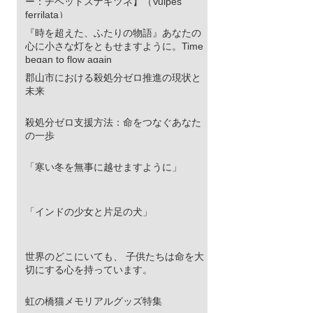
ー：チベットスナギツネ】（Vulpes
ferrilata）
『時を超えた、ふたりの物語』あなたの
心に小さな灯をともせますように。Time
began to flow again
郡山市における殺処分ゼロ推進の現状と
未来
殺処分ゼロ支援方法：命をつなぐあなた
の一歩
「寒い冬を無事に越せますように」
「インドの少女と片足の犬」
世界のどこにいても、 子供たちは命を大
切にする心を持っています。
虹の橋猫メモリアルグッズ特集