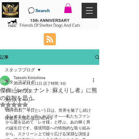
Search
記事
スタッフブログ
Takeshi Kimishima
スタッフブログ
2025年11月11日
読了時間: 3分
傑作『レヴェナント: 蘇えりし者』に熊
今日は何の日
の叡智を思う
犬のストーリー
5つ星のうちNaNと評価されています。
猫のストーリー
11月11日、今日という日は、世界を魅了し続け
るレオナルド・デ・カプリオ――私たちファン
保健所犬猫応援団NEWS
から愛を込めて「レオ様」と呼ぶ、あの輝く男
の誕生日です。環境問題への情熱的な取り組み
から、スクリーン上で繰り広げる深淵な演技ま