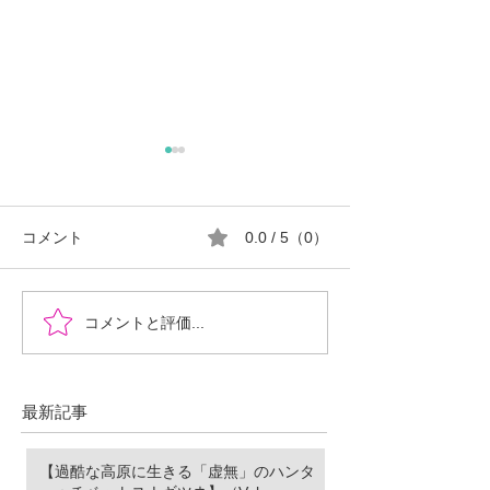
コメント
0.0 / 5（0）
『時を超えた、ふたりの
郡山市における
コメントと評価...
物語』あなたの心に小さ
ロ推進の現状と
な灯をともせますよう
に。Time began to flow again
最新記事
【過酷な高原に生きる「虚無」のハンタ