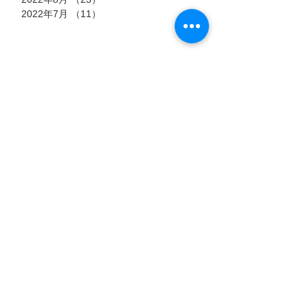
2022年7月
（11）
11件の記事
タグ
7月15日
7月6日
7月3日
猫のストーリー
【過酷
郡山市
『時を
な高原
におけ
超え
に生き
る殺処
標高4,500
愛するペッ
た、ふ
会えなくな
る「虚
分ゼロ
メートル。
トとの時間