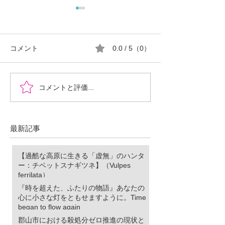
コメント
0.0 / 5（0）
『時を超えた、ふたりの
郡山市における
コメントと評価...
物語』あなたの心に小さ
ロ推進の現状と
な灯をともせますよう
に。Time began to flow again
最新記事
【過酷な高原に生きる「虚無」のハンタ
ー：チベットスナギツネ】（Vulpes
ferrilata）
『時を超えた、ふたりの物語』あなたの
心に小さな灯をともせますように。Time
began to flow again
郡山市における殺処分ゼロ推進の現状と