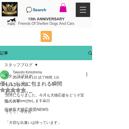
Search
記事
スタッフブログ
Takeshi Kimishima
スタッフブログ
2024年10月1日
読了時間: 1分
優しいし光に包まれる瞬間
今日は何の日
5つ星のうちNaNと評価されています。
犬のストーリー
10月になりました。今月も犬猫応援をどうぞ宜
しくお願いいたします🙇🏻
猫のストーリー
保健所犬猫応援団NEWS
そして、今月も
「大切な出逢いは待っています」