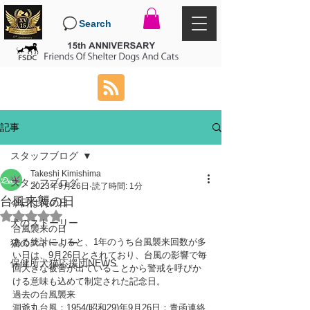
Search
記事
スタッフブログ
Takeshi Kimishima
スタッフブログ
2023年9月26日
読了時間: 1分
台風来襲の日
今日は何の日
5つ星のうちNaNと評価されています。
犬のストーリー
台風襲来の日
ある統計によると、1年のうち台風襲来回数が多
猫のストーリー
い日は、9月26日とされており、台風の影響で毎
保健所犬猫応援団NEWS
回大きな被害が出ていることから警戒を呼びか
ける意味も込めて制定された記念日。
過去の台風襲来
洞爺丸台風：1954(昭和29)年9月26日：青函連絡