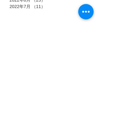
2022年8月
（23）
23件の記事
2022年7月
（11）
11件の記事
タグ
7月15日
7月6日
7月3日
猫のストーリー
【過酷
郡山市
『時を
な高原
におけ
超え
に生き
る殺処
標高4,500
愛するペッ
た、ふ
会えなくな
る「虚
分ゼロ
メートル。
トとの時間