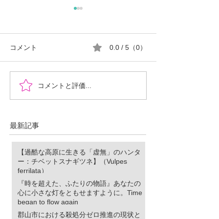
コメント
0.0 / 5（0）
『時を超えた、ふたりの
郡山市における
コメントと評価...
物語』あなたの心に小さ
ロ推進の現状と
な灯をともせますよう
に。Time began to flow again
最新記事
【過酷な高原に生きる「虚無」のハンタ
ー：チベットスナギツネ】（Vulpes
ferrilata）
『時を超えた、ふたりの物語』あなたの
心に小さな灯をともせますように。Time
began to flow again
郡山市における殺処分ゼロ推進の現状と