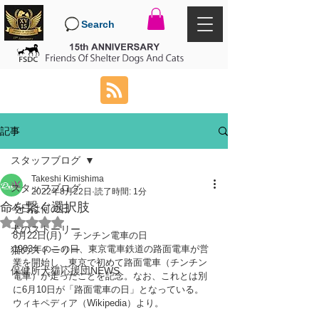
Search
記事
スタッフブログ
Takeshi Kimishima
スタッフブログ
2022年8月22日
読了時間: 1分
命を繋ぐ選択肢
今日は何の日
5つ星のうちNaNと評価されています。
犬のストーリー
8月22日(月) 　チンチン電車の日
1903年のこの日、東京電車鉄道の路面電車が営
猫のストーリー
業を開始し、東京で初めて路面電車（チンチン
保健所犬猫応援団NEWS
電車）が走ったことを記念。なお、これとは別
に6月10日が「路面電車の日」となっている。
ウィキペディア（Wikipedia）より。