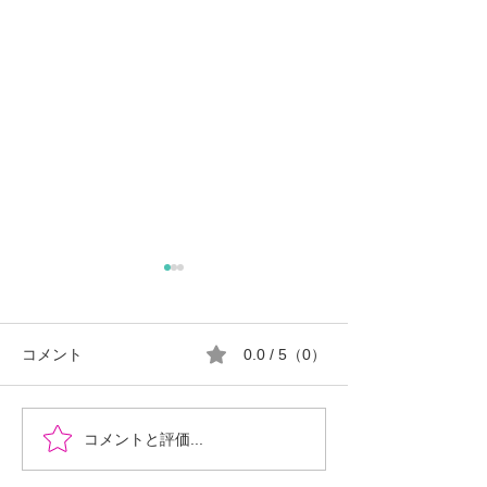
コメント
0.0 / 5（0）
『時を超えた、ふたりの
郡山市における
コメントと評価...
物語』あなたの心に小さ
ロ推進の現状と