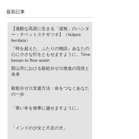
な灯をともせますよう
に。Time began to flow again
最新記事
【過酷な高原に生きる「虚無」のハンタ
ー：チベットスナギツネ】（Vulpes
ferrilata）
『時を超えた、ふたりの物語』あなたの
心に小さな灯をともせますように。Time
began to flow again
郡山市における殺処分ゼロ推進の現状と
未来
殺処分ゼロ支援方法：命をつなぐあなた
の一歩
「寒い冬を無事に越せますように」
「インドの少女と片足の犬」