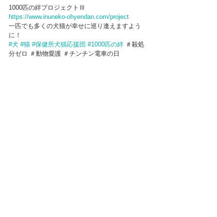
1000匹の絆プロジェクトⅢ
https://www.inuneko-ohyendan.com/project
一匹でも多くの犬猫が幸せに巡り逢えますよう
に！
#犬
#猫
#保健所犬猫応援団
#1000匹の絆
 ＃殺処
分ゼロ ＃動物愛護 ＃チンチン電車の日