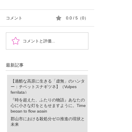
コメント
0.0 / 5（0）
『時を超えた、ふたりの
郡山市における
コメントと評価...
物語』あなたの心に小さ
ロ推進の現状と
な灯をともせますよう
に。Time began to flow again
最新記事
【過酷な高原に生きる「虚無」のハンタ
ー：チベットスナギツネ】（Vulpes
ferrilata）
『時を超えた、ふたりの物語』あなたの
心に小さな灯をともせますように。Time
began to flow again
郡山市における殺処分ゼロ推進の現状と
未来