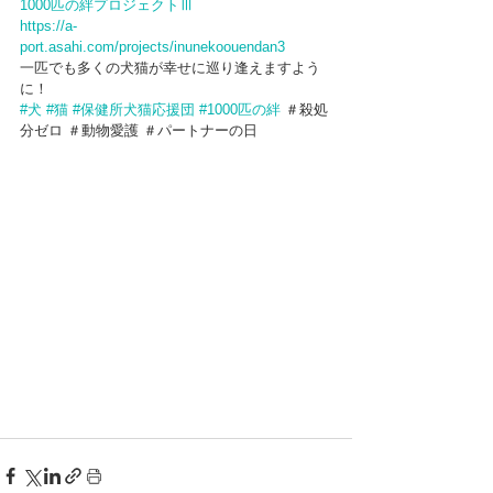
1000匹の絆プロジェクトⅢ
https://a-
port.asahi.com/projects/inunekoouendan3
一匹でも多くの犬猫が幸せに巡り逢えますよう
に！
#犬
#猫
#保健所犬猫応援団
#1000匹の絆
 ＃殺処
分ゼロ ＃動物愛護 ＃パートナーの日