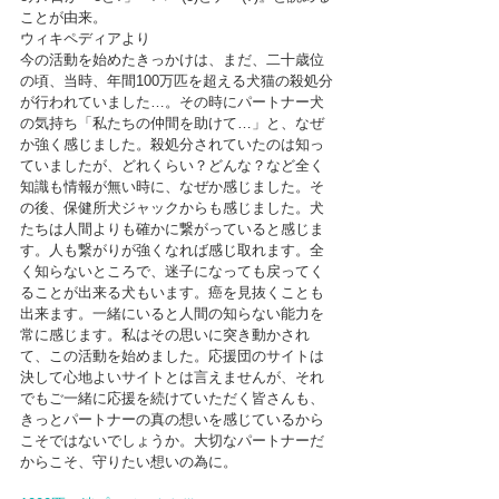
ことが由来。
ウィキペディアより
今の活動を始めたきっかけは、まだ、二十歳位
の頃、当時、年間100万匹を超える犬猫の殺処分
が行われていました…。その時にパートナー犬
の気持ち「私たちの仲間を助けて…」と、なぜ
か強く感じました。殺処分されていたのは知っ
ていましたが、どれくらい？どんな？など全く
知識も情報が無い時に、なぜか感じました。そ
の後、保健所犬ジャックからも感じました。犬
たちは人間よりも確かに繋がっていると感じま
す。人も繋がりが強くなれば感じ取れます。全
く知らないところで、迷子になっても戻ってく
ることが出来る犬もいます。癌を見抜くことも
出来ます。一緒にいると人間の知らない能力を
常に感じます。私はその思いに突き動かされ
て、この活動を始めました。応援団のサイトは
決して心地よいサイトとは言えませんが、それ
でもご一緒に応援を続けていただく皆さんも、
きっとパートナーの真の想いを感じているから
こそではないでしょうか。大切なパートナーだ
からこそ、守りたい想いの為に。