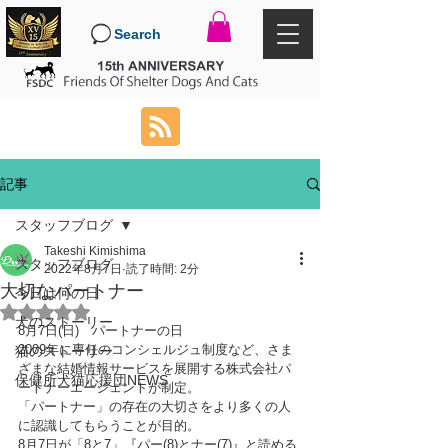
Search
記事
スタッフブログ
Takeshi Kimishima
スタッフブログ
2022年8月7日
読了時間: 2分
大切なパートナー
今日は何の日
5つ星のうちNaNと評価されています。
犬のストーリー
8月7日(日)　パートナーの日
2009年に専任のコンシェルジュ制度など、さま
猫のストーリー
ざまな結婚情報サービスを展開する株式会社パ
保健所犬猫応援団NEWS
ートナーエージェントが制定。
「パートナー」の存在の大切さをより多くの人
に認識してもらうことが目的。
8月7日が「8と7」『パー(8)とナー(7)』と読める