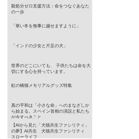
殺処分ゼロ支援方法：命をつなぐあなた
の一歩
「寒い冬を無事に越せますように」
「インドの少女と片足の犬」
世界のどこにいても、 子供たちは命を大
切にする心を持っています。
虹の橋猫メモリアルグッズ特集
真の平和は「小さな命」へのまなざしか
ら始まる。スペイン首相の演説と私たち
が今すべきこと
【AIから見た「犬猫共生ファシリティ」
の夢】AI共生 犬猫共生ファシリティ
スローライフ