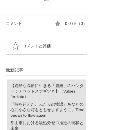
コメント
0.0 / 5（0）
『時を超えた、ふたりの
郡山市における
コメントと評価...
物語』あなたの心に小さ
ロ推進の現状と
な灯をともせますよう
に。Time began to flow again
最新記事
【過酷な高原に生きる「虚無」のハンタ
ー：チベットスナギツネ】（Vulpes
ferrilata）
『時を超えた、ふたりの物語』あなたの
心に小さな灯をともせますように。Time
began to flow again
郡山市における殺処分ゼロ推進の現状と
未来