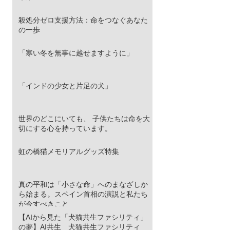
殺処分ゼロ支援方法：命をつなぐあなた
の一歩
「寒い冬を無事に越せますように」
「インドの少女と片足の犬」
世界のどこにいても、 子供たちは命を大
切にする心を持っています。
虹の橋猫メモリアルグッズ特集
真の平和は「小さな命」へのまなざしか
ら始まる。スペイン首相の演説と私たち
が今すべきこと
【AIから見た「犬猫共生ファシリティ」
の夢】AI共生 犬猫共生ファシリティ