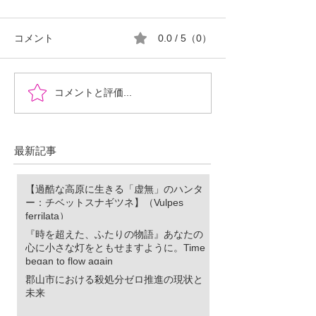
コメント
0.0 / 5（0）
『時を超えた、ふたりの
郡山市における
コメントと評価...
物語』あなたの心に小さ
ロ推進の現状と
な灯をともせますよう
に。Time began to flow again
最新記事
【過酷な高原に生きる「虚無」のハンタ
ー：チベットスナギツネ】（Vulpes
ferrilata）
『時を超えた、ふたりの物語』あなたの
心に小さな灯をともせますように。Time
began to flow again
郡山市における殺処分ゼロ推進の現状と
未来