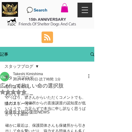
Search
記事
スタッフブログ
Takeshi Kimishima
スタッフブログ
2024年9月30日
読了時間: 1分
広がって欲しい命の選択肢
今日は何の日
5つ星のうちNaNと評価されています。
犬のストーリー
やっぱり、皆さんからいただくコメントでも、
まだまだ、保健所からの直接譲渡の認知度が低
猫のストーリー
いようで、力足らずで本当に申し訳なく思うば
保健所犬猫応援団NEWS
かりです🙇🏻
確かに最近は、保護団体さんも保健所から引き
出して命を繋いだり、協力する団体さんも多く