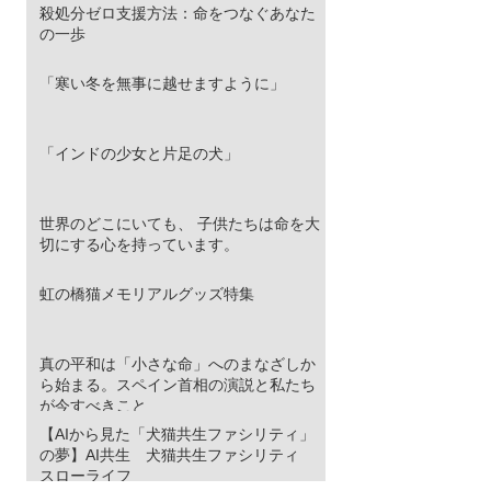
殺処分ゼロ支援方法：命をつなぐあなた
の一歩
「寒い冬を無事に越せますように」
「インドの少女と片足の犬」
世界のどこにいても、 子供たちは命を大
切にする心を持っています。
虹の橋猫メモリアルグッズ特集
真の平和は「小さな命」へのまなざしか
ら始まる。スペイン首相の演説と私たち
が今すべきこと
【AIから見た「犬猫共生ファシリティ」
の夢】AI共生 犬猫共生ファシリティ
スローライフ