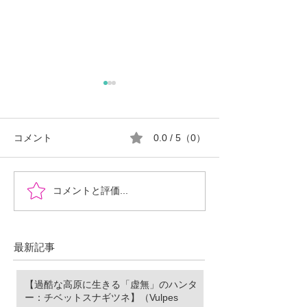
コメント
0.0 / 5（0）
『時を超えた、ふたりの
郡山市における
コメントと評価...
物語』あなたの心に小さ
ロ推進の現状と
な灯をともせますよう
に。Time began to flow again
最新記事
【過酷な高原に生きる「虚無」のハンタ
ー：チベットスナギツネ】（Vulpes