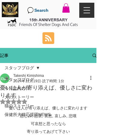
Search
記事
スタッフブログ
Takeshi Kimishima
スタッフブログ
2024年12月19日
読了時間: 1分
憂いは人が寄り添えば、優しさに変わ
今日は何の日
ります
犬のストーリー
5つ星のうちNaNと評価されています。
猫のストーリー
憂いは人が寄り添えば、優しさに変わります
保健所犬猫応援団NEWS
悲しみ, 悲哀, 哀愁, 哀しみ, 悲嘆
可哀想と思ったなら
寄り添ってあげて下さい