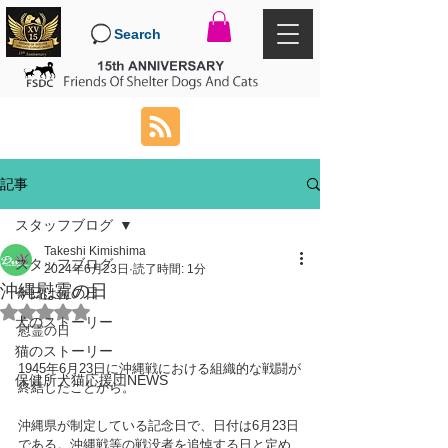
Search
記事
スタッフブログ
Takeshi Kimishima
スタッフブログ
2024年6月23日
読了時間: 1分
沖縄慰霊の日
今日は何の日
5つ星のうちNaNと評価されています。
犬のストーリー
慰霊の日
猫のストーリー
1945年6月23日に沖縄戦における組織的な戦闘が
保健所犬猫応援団NEWS
終結したことから。
沖縄県が制定している記念日で、日付は6月23日
である。沖縄戦等の戦没者を追悼する日と定め