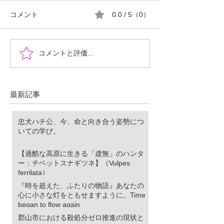
コメント
0.0 / 5（0）
【過酷な高原に生きる
『時を超えた、
コメントと評価...
「虚無」のハンター：チ
物語』あなたの
ベットスナギツネ】
な灯をともせま
（Vulpes ferrilata）
に。Time began to flo
最新記事
忠犬ハチ公、今、命と向き合う姿勢につ
いての学び。
【過酷な高原に生きる「虚無」のハンタ
ー：チベットスナギツネ】（Vulpes
ferrilata）
『時を超えた、ふたりの物語』あなたの
心に小さな灯をともせますように。Time
began to flow again
郡山市における殺処分ゼロ推進の現状と