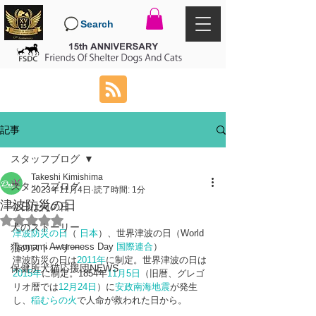
Search
記事
スタッフブログ
Takeshi Kimishima
スタッフブログ
2023年11月4日
読了時間: 1分
津波防災の日
今日は何の日
5つ星のうちNaNと評価されています。
犬のストーリー
津波防災の日
（ 
日本
）、世界津波の日（World 
Tsunami Awareness Day 
国際連合
）
猫のストーリー
津波防災の日は
2011年
に制定。世界津波の日は
保健所犬猫応援団NEWS
2015年
に制定。1854年
11月5日
（旧暦、グレゴ
リオ暦では
12月24日
）に
安政南海地震
が発生
し、
稲むらの火
で人命が救われた日から。