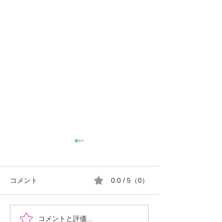
コメント
0.0 / 5（0）
『時を超えた、ふたりの
郡山市における
コメントと評価...