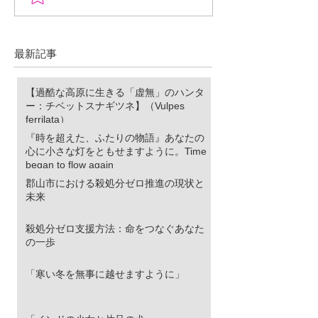
物語』あなたの心に小さ
ロ推進の現状と
な灯をともせますよう
に。Time began to flow again
最新記事
【過酷な高原に生きる「虚無」のハンタ
ー：チベットスナギツネ】（Vulpes
ferrilata）
『時を超えた、ふたりの物語』あなたの
心に小さな灯をともせますように。Time
began to flow again
郡山市における殺処分ゼロ推進の現状と
未来
殺処分ゼロ支援方法：命をつなぐあなた
の一歩
「寒い冬を無事に越せますように」