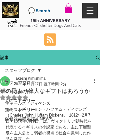
Search
記事
スタッフブログ
Takeshi Kimishima
スタッフブログ
2023年12月27日
読了時間: 2分
猫の愛より偉大なギフトはあろうか
今日は何の日
5つ星のうちNaNと評価されています。
犬のストーリー
チャールズ・ディケンズ
チャールズ・ジョン・ハファム・ディケンズ
猫のストーリー
（Charles John Huffam Dickens、 1812年2月7
保健所犬猫応援団NEWS
日 - 1870年6月9日）は、ヴィクトリア朝時代を
代表するイギリスの小説家である。主に下層階
級を主人公とし弱者の視点で社会を諷刺した作
品を発表した。