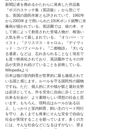
新聞記者を務めるかたわらに発表した作品集
『ボズのスケッチ集（英語版）』から世にで
る。英国の国民作家とも評されていて、1992年
から2003年まで用いられた10UKポンド紙幣に肖
像画が描かれている。英語圏では、彼の本、そ
して彼によって創造された登場人物が、根強い
人気を持って親しまれている。『オリバー・ツ
イスト』『クリスマス・キャロル』『デイヴィ
ッド・コパフィールド』『二都物語』『大いな
る遺産』などは、忘れ去られることなく現在で
も度々映画化されており、英語圏外でもその作
品が支持され続けていることを反映している。
Wikipediaより
日本は猫の室内飼育が世界的に最も徹底されて
いる国と感じます。ルールを守る国民性の賜物
ですね。ただ、個人的に犬や猫が躾と避妊去勢
は必須としても、外を安全に自由に歩くことが
出来る社会が、より素晴らしい理想の社会と思
います。もちろん、現時点はルールがある以
上、しっかりと室内飼育、飼い主のリード同行
を守り、あくまでも将来にそんな安全で自由な
社会が実現することを願っています。多くの方
には、そんな社会などになるはずがない、望ま