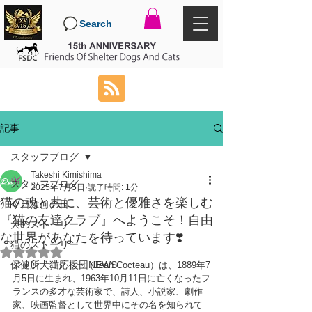
Search
記事
スタッフブログ
Takeshi Kimishima
スタッフブログ
2025年7月5日
読了時間: 1分
猫の魂と共に、芸術と優雅さを楽しむ
今日は何の日
『猫の友達クラブ』へようこそ！自由
犬のストーリー
な世界があなたを待っています❣️
猫のストーリー
5つ星のうちNaNと評価されています。
保健所犬猫応援団NEWS
ジャン・コクトー（Jean Cocteau）は、1889年7
月5日に生まれ、1963年10月11日に亡くなったフ
ランスの多才な芸術家で、詩人、小説家、劇作
家、映画監督として世界中にその名を知られて