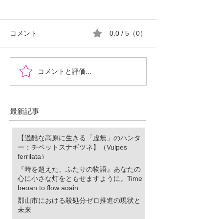
コメント
0.0 / 5（0）
『時を超えた、ふたりの
郡山市における
コメントと評価...
物語』あなたの心に小さ
ロ推進の現状と
な灯をともせますよう
に。Time began to flow again
最新記事
【過酷な高原に生きる「虚無」のハンタ
ー：チベットスナギツネ】（Vulpes
ferrilata）
『時を超えた、ふたりの物語』あなたの
心に小さな灯をともせますように。Time
began to flow again
郡山市における殺処分ゼロ推進の現状と
未来