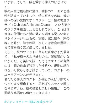
います。そして、猫を愛する偉人のひとりで
す。
彼の人生は創造性に溢れ、独特のユーモアと感
性が詰まっていました。特に有名なのは、彼の
猫への深い愛情です！コクトーは「猫の友達ク
ラブ（Club des Amis des Chats）」という架空
のクラブを創設したと言われており、これは猫
好きの仲間たちと猫の魅力を讃える楽しい集ま
りをイメージしたもの。実際、彼は猫を「家の
魂」と呼び、詩や絵画、さらには教会の壁画に
まで猫を描くほど愛していました。
そして、彼のウィットに富んだ言葉がまた最高
で、「私が猫を犬より好むのは、警察猫がいな
いからだ」と笑顔で語ったそうです！この言葉
には、猫の自由で独立した性格や、規則に縛ら
れない可愛らしさが詰まっていて、コクトーの
ユーモアセンスが光ります。
名だたる偉人のコクトーが猫とのんびり家でく
つろぐ姿を想像すると、思わずクスッと笑顔に
なりますよね。彼の猫愛と楽しい性格が、この
素敵な逸話から伝わってきます！
#ジャンコクトー
#猫の友達クラブ