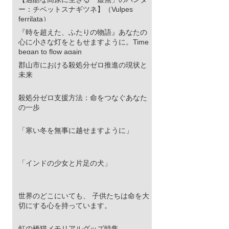
ー：チベットスナギツネ】（Vulpes
ferrilata）
『時を超えた、ふたりの物語』あなたの
心に小さな灯をともせますように。Time
began to flow again
郡山市における殺処分ゼロ推進の現状と
未来
殺処分ゼロ支援方法：命をつなぐあなた
の一歩
「寒い冬を無事に越せますように」
「インドの少女と片足の犬」
世界のどこにいても、 子供たちは命を大
切にする心を持っています。
虹の橋猫メモリアルグッズ特集