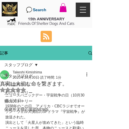
Search
記事
スタッフブログ
Takeshi Kimishima
スタッフブログ
2023年10月30日
読了時間: 1分
真実は大切な命を繋ぎます。
今日は何の日
5つ星のうちNaNと評価されています。
犬のストーリー
ニュースパニックデー・宇宙戦争の日（10月30
日 記念日）
猫のストーリー
1938年のこの日、アメリカ・CBCラジオでオー
保健所犬猫応援団NEWS
ソン・ウェルズ演出のSFドラマ『宇宙戦争』が
放送された。
演出として「火星人が攻めてきた」という臨時
ニュースを流した所、本物のニュースと勘違い