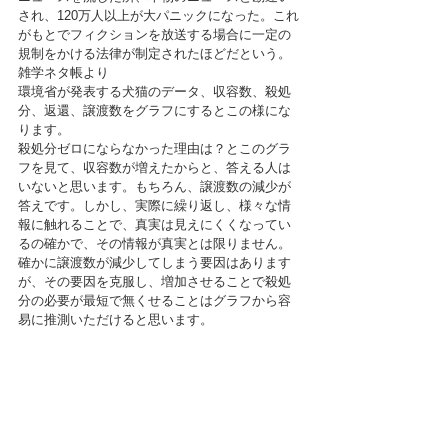
され、120万人以上が大パニックになった。これ
がもとでフィクションを放送する場合に一定の
規制をかける法律が制定されたほどだという。
雑学ネタ帳より
環境省が発表する犬猫のデータ、収容数、殺処
分、返還、譲渡数をグラフにするとこの様にな
ります。
殺処分ゼロにならなかった理由は？とこのグラ
フを見て、収容数が増えたからと、答える人は
いないと思います。もちろん、譲渡数の減少が
答えです。しかし、実際に繰り返し、様々な情
報に触れることで、真実は見えにくくなってい
るの確かで、その情報が真実とは限りません。
確かに譲渡数が減少してしまう要因はあります
が、その要因を克服し、増加させることで殺処
分の必要が最短で無くせることはグラフから容
易に推測いただけると思います。