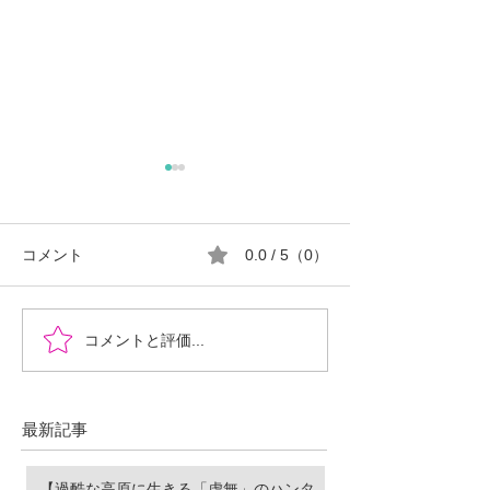
コメント
0.0 / 5（0）
『時を超えた、ふたりの
郡山市における
コメントと評価...
物語』あなたの心に小さ
ロ推進の現状と
な灯をともせますよう
に。Time began to flow again
最新記事
【過酷な高原に生きる「虚無」のハンタ