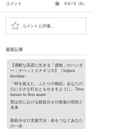
コメント
0.0 / 5（0）
『時を超えた、ふたりの
郡山市における
コメントと評価...
物語』あなたの心に小さ
ロ推進の現状と
な灯をともせますよう
に。Time began to flow again
最新記事
【過酷な高原に生きる「虚無」のハンタ
ー：チベットスナギツネ】（Vulpes
ferrilata）
『時を超えた、ふたりの物語』あなたの
心に小さな灯をともせますように。Time
began to flow again
郡山市における殺処分ゼロ推進の現状と
未来
殺処分ゼロ支援方法：命をつなぐあなた
の一歩