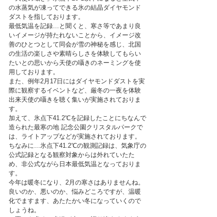
の水蒸気が凍ってできる氷の結晶ダイヤモンド
ダストを指しております。
最低気温を記録…と聞くと、寒さ等であまり良
いイメージが持たれないことから、イメージ改
善のひとつとして同会が雪の神秘を感じ、北国
の生活の楽しさや素晴らしさを体験してもらい
たいとの思いから天使の囁きのネーミングを使
用しております。
また、例年2月17日にはダイヤモンドダストを実
際に観察するイベントなど、厳冬の一夜を体験
出来天使の囁きを聴く集いが実施されておりま
す。
加えて、氷点下41.2℃を記録したことにちなんで
造られた最寒の地 記念公園クリスタルパークで
は、ライトアップなどが実施されております。
ちなみに…氷点下41.2℃の観測記録は、気象庁の
公式記録となる観察対象からは外れていたた
め、非公式ながら日本最低気温となっておりま
す。
今年は暖冬になり、2月の寒さはありませんね。
良いのか、悪いのか、悩みどころですが、温暖
化でますます、あたたかい冬になっていくので
しょうね。