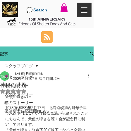
Search
記事
スタッフブログ
Takeshi Kimishima
スタッフブログ
2024年2月17日
読了時間: 2分
神秘の世界
今日は何の日
5つ星のうちNaNと評価されています。
犬のストーリー
天使の囁きの日
猫のストーリー
1978(昭和53)年2月17日、北海道幌加内町母子里
保健所犬猫応援団NEWS
で氷点下41.2℃という最低気温が記録されたこと
にちなんで、天使の囁きを聴く会が記念日に制
定しております。
「天使の囁き」氷点下20℃以下になると空気中