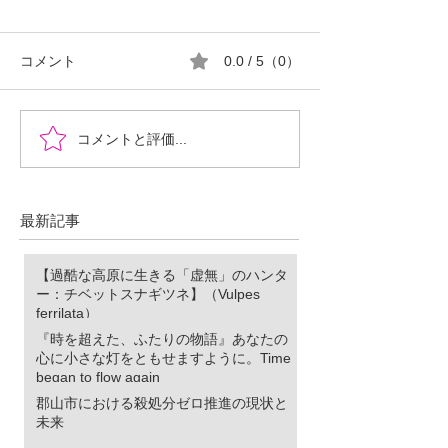
コメント
0.0 / 5（0）
『時を超えた、ふたりの
郡山市における
コメントと評価...
物語』あなたの心に小さ
ロ推進の現状と
な灯をともせますよう
に。Time began to flow again
最新記事
【過酷な高原に生きる「虚無」のハンタ
ー：チベットスナギツネ】（Vulpes
ferrilata）
『時を超えた、ふたりの物語』あなたの
心に小さな灯をともせますように。Time
began to flow again
郡山市における殺処分ゼロ推進の現状と
未来