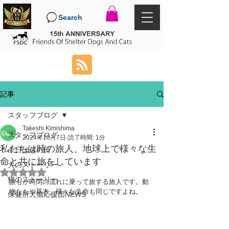
Search
記事
スタッフブログ
Takeshi Kimishima
スタッフブログ
2024年10月7日
読了時間: 1分
私たちは時の旅人、地球上で様々な生
今日は何の日
命と共に旅をしています
犬のストーリー
5つ星のうちNaNと評価されています。
猫のストーリー
誰もが時間の流れに乗って旅する旅人です。動
物たちや草木、様々な生命も同じですよね。
保健所犬猫応援団NEWS