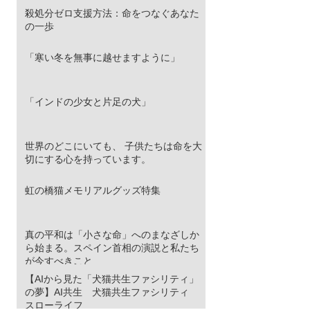
殺処分ゼロ支援方法：命をつなぐあなた
の一歩
「寒い冬を無事に越せますように」
「インドの少女と片足の犬」
世界のどこにいても、 子供たちは命を大
切にする心を持っています。
虹の橋猫メモリアルグッズ特集
真の平和は「小さな命」へのまなざしか
ら始まる。スペイン首相の演説と私たち
が今すべきこと
【AIから見た「犬猫共生ファシリティ」
の夢】AI共生 犬猫共生ファシリティ
スローライフ