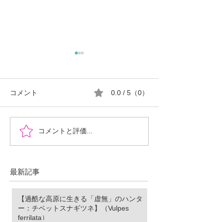
コメント
0.0 / 5（0）
『時を超えた、ふたりの
郡山市における
コメントと評価...
物語』あなたの心に小さ
ロ推進の現状と
な灯をともせますよう
に。Time began to flow again
最新記事
【過酷な高原に生きる「虚無」のハンタ
ー：チベットスナギツネ】（Vulpes
ferrilata）