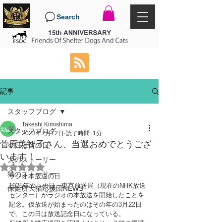
Search
記事
スタッフブログ
Takeshi Kimishima
スタッフブログ
2023年7月12日
読了時間: 1分
菅原美智子さん、当選おめでとうござ
今日は何の日
います！
犬のストーリー
5つ星のうちNaNと評価されています。
猫のストーリー
ラジオ本放送の日
1925年のこの日、東京放送局（現在のNHK放送
保健所犬猫応援団NEWS
センター）がラジオの本放送を開始したことを
記念。仮放送が始まったのはその年の3月22日
で、この日は放送記念日になっている。