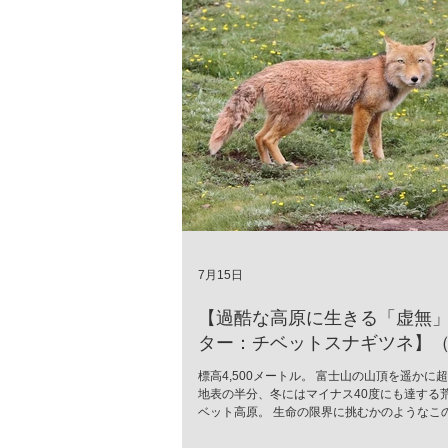
7月15日
【過酷な高原に生きる「虚無
ター：チベットスナギツネ】（Vu
ferrilata）
標高4,500メートル。 富士山の山頂を遥かに
地表の半分、冬にはマイナス40度にも達する
ベット高原。 生命の限界に挑むかのようなこ
に、世界中で「最も冷めた表情を持つ」と囁
が生息しています。 彼の名はチベットスナギツネ