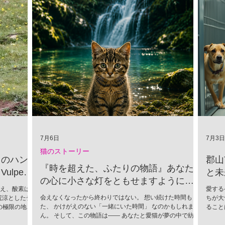
7月6日
7月3日
猫のストーリー
」のハン
郡山
『時を超えた、ふたりの物語』あなた
lpes
と未
の心に小さな灯をともせますように。
超え、酸素は
愛する
Time began to flow again
会えなくなったから終わりではない。 想い続けた時間もま
荒涼としたチ
ちが大
た、 かけがえのない「一緒にいた時間」 なのかもしれませ
の極限の地
ること
ん。 そして、この物語は―― あなたと愛猫が夢の中で紡い
かれる捕食者
ために
だ、 ひとつの記憶なのかもしれません。
（Vulpes
に進ん