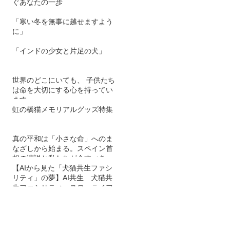
ぐあなたの一歩
「寒い冬を無事に越せますよう
に」
「インドの少女と片足の犬」
世界のどこにいても、 子供たち
は命を大切にする心を持ってい
ます。
虹の橋猫メモリアルグッズ特集
真の平和は「小さな命」へのま
なざしから始まる。スペイン首
相の演説と私たちが今すべきこ
と
【AIから見た「犬猫共生ファシ
リティ」の夢】AI共生 犬猫共
生ファシリティ スローライフ