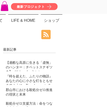
最新プロジェクト
て
LIFE & HOME
ショップ
最新記事
【過酷な高原に生きる「虚無」
のハンター：チベットスナギツ
ネ】（Vulpes ferrilata）
『時を超えた、ふたりの物語』
あなたの心に小さな灯をともせ
ますように。Time began to flow
again
郡山市における殺処分ゼロ推進
の現状と未来
殺処分ゼロ支援方法：命をつな