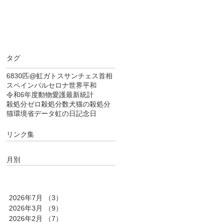
タグ
6830匹
@虹
ガトス
サンチェス首相
スペイン
バルセロナ
世界平和
令和6年度
動物愛護
最新統計
殺処分ゼロ
殺処分数
犬猫の殺処分
猫
環境省データ
虹の日
記念日
リンク集
月別
2026年7月
（3）
3件の記事
2026年3月
（9）
9件の記事
2026年2月
（7）
7件の記事