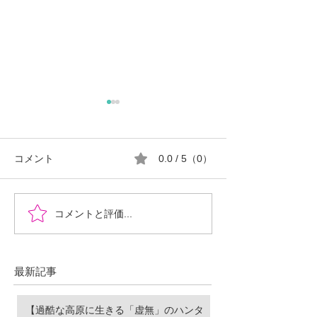
コメント
0.0 / 5（0）
『時を超えた、ふたりの
郡山市における
コメントと評価...
物語』あなたの心に小さ
ロ推進の現状と
な灯をともせますよう
に。Time began to flow again
最新記事
【過酷な高原に生きる「虚無」のハンタ