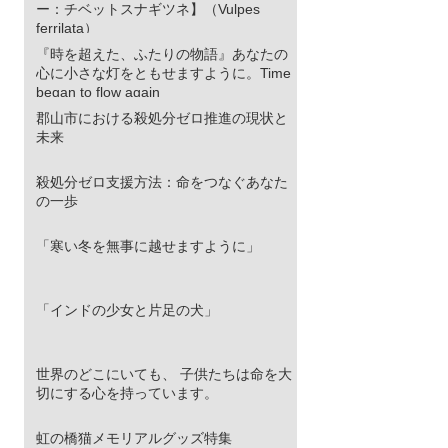
ー：チベットスナギツネ】（Vulpes
ferrilata）
『時を超えた、ふたりの物語』あなたの
心に小さな灯をともせますように。Time
began to flow again
郡山市における殺処分ゼロ推進の現状と
未来
殺処分ゼロ支援方法：命をつなぐあなた
の一歩
「寒い冬を無事に越せますように」
「インドの少女と片足の犬」
世界のどこにいても、 子供たちは命を大
切にする心を持っています。
虹の橋猫メモリアルグッズ特集