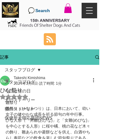
Search
記事
スタッフブログ
Takeshi Kimishima
スタッフブログ
2024年3月3日
読了時間: 1分
ひな祭り
今日は何の日
5つ星のうちNaNと評価されています。
犬のストーリー
雛祭り
雛祭り（ひなまつり）は、日本において、幼い
猫のストーリー
女子の健やかな成長を祈る節句の年中行事。
保健所犬猫応援団NEWS
ひな人形（「男雛(おびな)」と「女雛(めびな)」
を中心とする人形）に桜や橘、桃の花など木々
の飾り、雛あられや菱餅などを供え、白酒やち
らし寿司などの飲食を楽しむ節句祭りである。