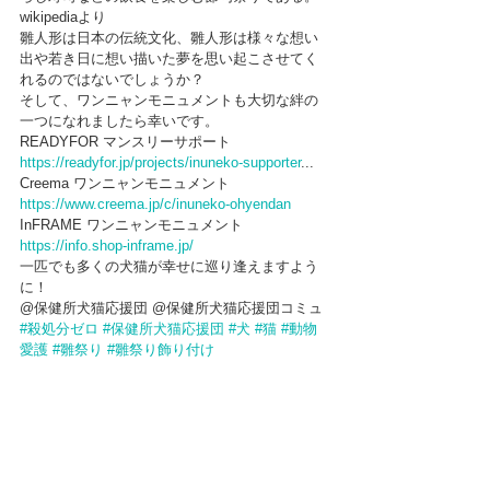
wikipediaより
雛人形は日本の伝統文化、雛人形は様々な想い
出や若き日に想い描いた夢を思い起こさせてく
れるのではないでしょうか？
そして、ワンニャンモニュメントも大切な絆の
一つになれましたら幸いです。
READYFOR マンスリーサポート
https://readyfor.jp/projects/inuneko-supporter
...
Creema ワンニャンモニュメント
https://www.creema.jp/c/inuneko-ohyendan
InFRAME ワンニャンモニュメント
https://info.shop-inframe.jp/
一匹でも多くの犬猫が幸せに巡り逢えますよう
に！
@保健所犬猫応援団 @保健所犬猫応援団コミュ
#殺処分ゼロ
#保健所犬猫応援団
#犬
#猫
#動物
愛護
#雛祭り
#雛祭り飾り付け