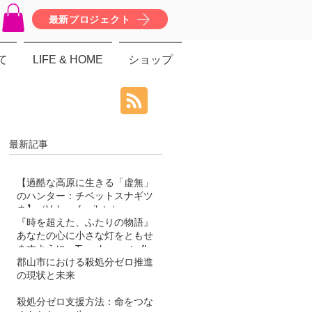
最新プロジェクト
て
LIFE & HOME
ショップ
最新記事
【過酷な高原に生きる「虚無」
のハンター：チベットスナギツ
ネ】（Vulpes ferrilata）
『時を超えた、ふたりの物語』
あなたの心に小さな灯をともせ
ますように。Time began to flow
again
郡山市における殺処分ゼロ推進
の現状と未来
殺処分ゼロ支援方法：命をつな