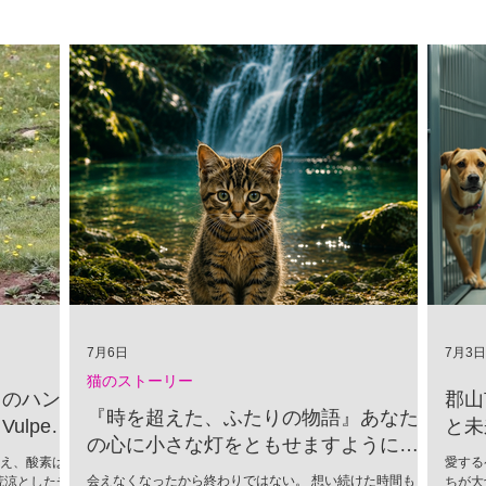
7月6日
7月3日
猫のストーリー
」のハン
郡山
『時を超えた、ふたりの物語』あなた
lpes
と未
の心に小さな灯をともせますように。
超え、酸素は
愛する
Time began to flow again
会えなくなったから終わりではない。 想い続けた時間もま
荒涼としたチ
ちが大