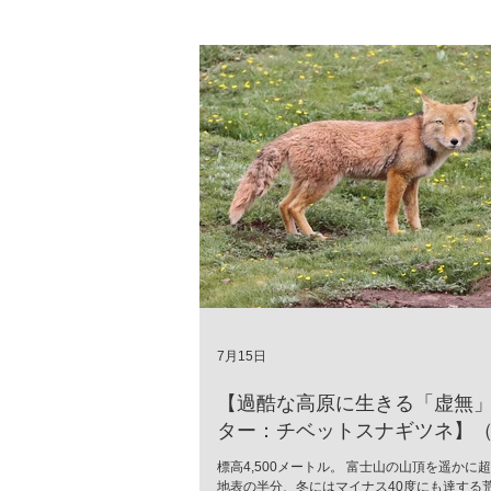
7月15日
【過酷な高原に生きる「虚無
ター：チベットスナギツネ】（Vu
ferrilata）
標高4,500メートル。 富士山の山頂を遥かに
地表の半分、冬にはマイナス40度にも達する