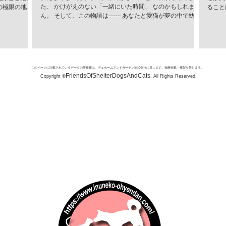
た、 かけがえのない「一緒にいた時間」 なのかもしれませ
の極限の地
ること
ん。 そして、この物語は―― あなたと愛猫が夢の中で紡い
かれる捕食者
ために
だ、 ひとつの記憶なのかもしれません。
（Vulpes
に進ん
情をすべて削ぎ
込めて
SNSでユー
市では
し、この唯一
活動が
「生存のため
団体、
このページに記載されているデータの著作権は、デュホームアンドガーデン株式会社に属します。無断転載・複製を禁じます。
い顔は、決し
まな施
FriendsOfShelterDogsAndCats
Copyright ©
. All Rights Reserved.
嵐や、骨を刺
みが挙
部は極厚の冬
新しい
と吹きすさぶ
育の強
く進化しまし
座やイ
テルスハンタ
繁殖を
態系を支える
支援：
ギツネ
れらの
が共に
す。...