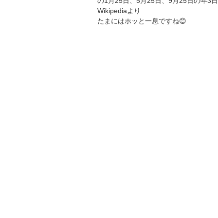
の1月25日、5月25日、9月25日の年
Wikipediaより
たまにはホッと一息ですね😊