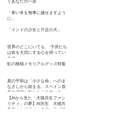
ぐあなたの一歩
「寒い冬を無事に越せますよう
に」
「インドの少女と片足の犬」
世界のどこにいても、 子供たち
は命を大切にする心を持ってい
ます。
虹の橋猫メモリアルグッズ特集
真の平和は「小さな命」へのま
なざしから始まる。スペイン首
相の演説と私たちが今すべきこ
と
【AIから見た「犬猫共生ファシ
リティ」の夢】AI共生 犬猫共
生ファシリティ スローライフ