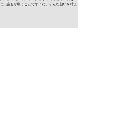
は、誰もが願うことですよね。そんな願いを叶える
、郡山市では「殺処分ゼロ推進」の取り組みが着実
でいます。今回は、その現状と未来について、心を
お伝えします。 郡山市の殺処分ゼロ推進とは？ 郡山
、動物の命を尊重し、無駄な殺処分をなくすための
活発に行われています。行政と地域のボランティア
そして市民が一体となって、命を救うためのさまざ
策を推進中です。 具体的には、以下のような取り組
げられます。 譲渡会の開催：保護された犬猫たちが
家族と出会う場を定期的に設けています。 飼い主教
化：適切な飼育方法や終生飼養の重要性を伝える講
ベントを開催。 不妊・去勢手術の助成：望まれない
防ぎ、地域の動物数をコントロール。 地域猫活動の
野良猫の適正管理を推進し、共生を目指す活動。 こ
活動は、単に殺処分を減らすだけでなく、動物と人
幸せに暮らせる社会づくりの基盤となっていま