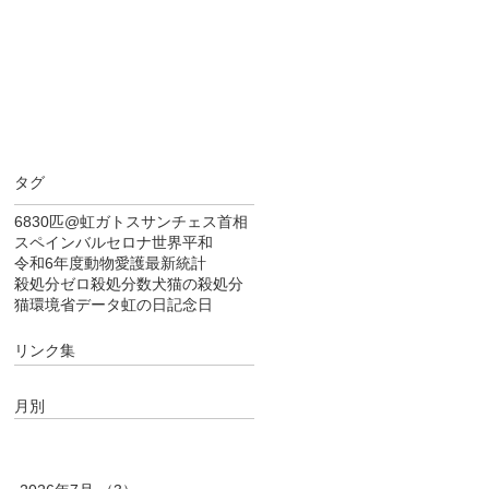
タグ
6830匹
@虹
ガトス
サンチェス首相
スペイン
バルセロナ
世界平和
令和6年度
動物愛護
最新統計
殺処分ゼロ
殺処分数
犬猫の殺処分
猫
環境省データ
虹の日
記念日
リンク集
月別