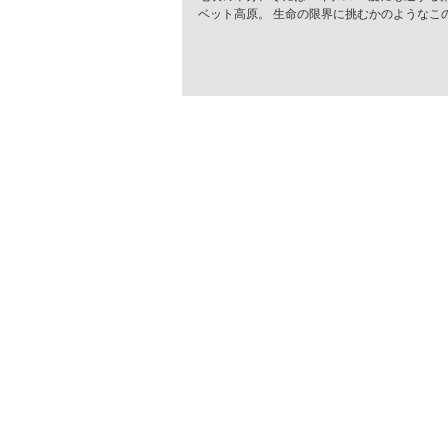
ベット高原。 生命の限界に挑むかのようなこ
に、世界中で「最も冷めた表情を持つ」と囁
が生息しています。 彼の名はチベットスナギツネ
ferrilata）。 チベットスナギツネ 人間の感
落としたかのようなその「虚無の眼差し」は、
モラスなミームとして愛されています。しか
無二の風貌こそ、厳しい進化の歴史が刻んだ
の究極のデザイン」なのです。 特徴的な四角
て愛嬌のためではありません。 高原の激しい
すような寒さから頭部を守るため、彼らの頭
毛で覆われています。さらに、強烈な紫外線
砂埃から眼球を守るため、その目は細く、鋭
た。 彼らはこの寡黙な表情のまま、荒野のス
ーとして君臨します。 ターゲットは高原の生
「高原ナキウサギ（ピカ）」。チベットスナ
（Vulpes ferrilata）はこ