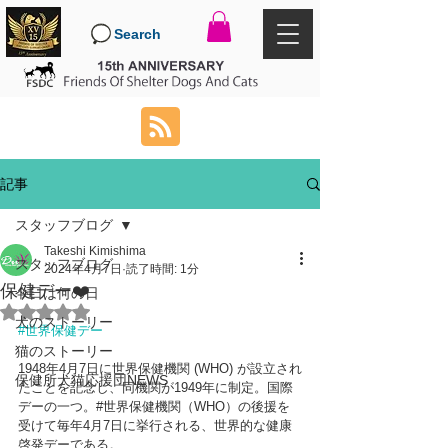
Search
記事
スタッフブログ
Takeshi Kimishima
スタッフブログ
2024年4月7日
読了時間: 1分
保健デー❤️
今日は何の日
5つ星のうちNaNと評価されています。
犬のストーリー
#世界保健デー
猫のストーリー
1948年4月7日に世界保健機関 (WHO) が設立され
保健所犬猫応援団NEWS
たことを記念し、同機関が1949年に制定。国際
デーの一つ。#世界保健機関（WHO）の後援を
受けて毎年4月7日に挙行される、世界的な健康
啓発デーである。