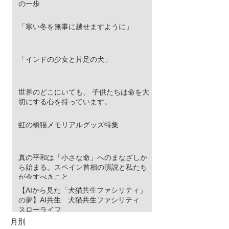
の一歩
「寒い冬を無事に越せますように」
「インドの少女と片足の犬」
世界のどこにいても、 子供たちは命を大
切にする心を持っています。
虹の橋猫メモリアルグッズ特集
真の平和は「小さな命」へのまなざしか
ら始まる。スペイン首相の演説と私たち
が今すべきこと
【AIから見た「犬猫共生ファシリティ」
の夢】AI共生 犬猫共生ファシリティ
スローライフ
月別