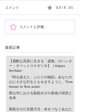
コメント
0.0 / 5（0）
『時を超えた、ふたりの
郡山市における
コメントと評価...
物語』あなたの心に小さ
ロ推進の現状と
な灯をともせますよう
に。Time began to flow again
最新記事
【過酷な高原に生きる「虚無」のハンタ
ー：チベットスナギツネ】（Vulpes
ferrilata）
『時を超えた、ふたりの物語』あなたの
心に小さな灯をともせますように。Time
began to flow again
郡山市における殺処分ゼロ推進の現状と
未来
殺処分ゼロ支援方法：命をつなぐあなた