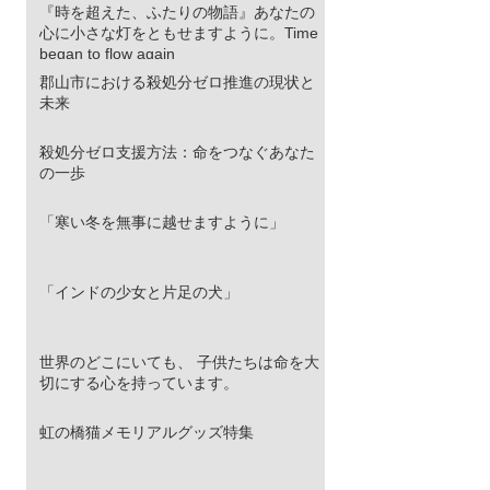
『時を超えた、ふたりの物語』あなたの
心に小さな灯をともせますように。Time
began to flow again
郡山市における殺処分ゼロ推進の現状と
未来
殺処分ゼロ支援方法：命をつなぐあなた
の一歩
「寒い冬を無事に越せますように」
「インドの少女と片足の犬」
世界のどこにいても、 子供たちは命を大
切にする心を持っています。
虹の橋猫メモリアルグッズ特集