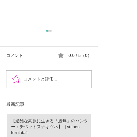
コメント
0.0 / 5（0）
『時を超えた、ふたりの
郡山市における
コメントと評価...
物語』あなたの心に小さ
ロ推進の現状と
な灯をともせますよう
に。Time began to flow again
最新記事
【過酷な高原に生きる「虚無」のハンタ
ー：チベットスナギツネ】（Vulpes
ferrilata）