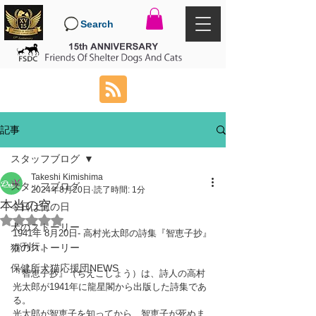
Search
記事
スタッフブログ
Takeshi Kimishima
スタッフブログ
2024年8月20日
読了時間: 1分
本当の空
今日は何の日
5つ星のうちNaNと評価されています。
犬のストーリー
1941年 8月20日- 高村光太郎の詩集『智恵子抄』
が刊行。
猫のストーリー
保健所犬猫応援団NEWS
『智恵子抄』（ちえこしょう）は、詩人の高村
光太郎が1941年に龍星閣から出版した詩集であ
る。
光太郎が智恵子を知ってから、智恵子が死ぬま