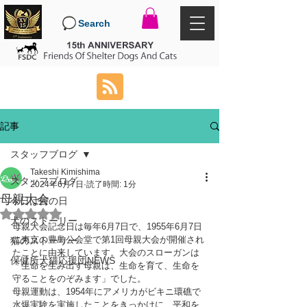
Search
記事
スタッフブログ
Takeshi Kimishima
スタッフブログ
2024年6月7日
読了時間: 1分
母親大会
今日は何の日
5つ星のうちNaNと評価されています。
犬のストーリー
母親大会記念日は毎年6月7日で、1955年6月7日
に東京の豊島公会堂で第1回母親大会が開催され
猫のストーリー
たことに由来しています。大会のスローガンは
保健所犬猫応援団NEWS
「生命を生み出す母親は、生命を育て、生命を
守ることをのぞみます」でした。﻿
母親運動は、1954年にアメリカがビキニ環礁で
水爆実験を実施したことをきっかけに、平和を