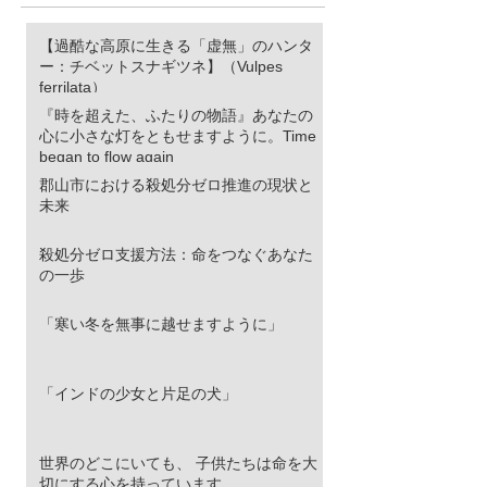
【過酷な高原に生きる「虚無」のハンタ
ー：チベットスナギツネ】（Vulpes
ferrilata）
『時を超えた、ふたりの物語』あなたの
心に小さな灯をともせますように。Time
began to flow again
郡山市における殺処分ゼロ推進の現状と
未来
殺処分ゼロ支援方法：命をつなぐあなた
の一歩
「寒い冬を無事に越せますように」
「インドの少女と片足の犬」
世界のどこにいても、 子供たちは命を大
切にする心を持っています。