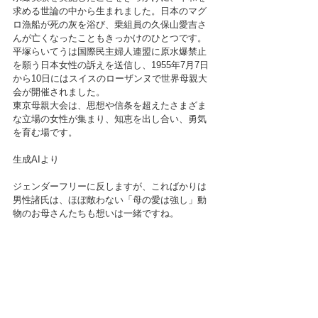
求める世論の中から生まれました。日本のマグ
ロ漁船が死の灰を浴び、乗組員の久保山愛吉さ
んが亡くなったこともきっかけのひとつです。
平塚らいてうは国際民主婦人連盟に原水爆禁止
を願う日本女性の訴えを送信し、1955年7月7日
から10日にはスイスのローザンヌで世界母親大
会が開催されました。﻿
東京母親大会は、思想や信条を超えたさまざま
な立場の女性が集まり、知恵を出し合い、勇気
を育む場です。
生成AIより
ジェンダーフリーに反しますが、こればかりは
男性諸氏は、ほぼ敵わない「母の愛は強し」動
物のお母さんたちも想いは一緒ですね。