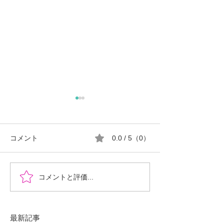
コメント
0.0 / 5（0）
『時を超えた、ふたりの
郡山市における
コメントと評価...
物語』あなたの心に小さ
ロ推進の現状と
な灯をともせますよう
に。Time began to flow again
最新記事