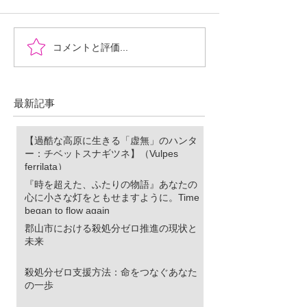
『時を超えた、ふたりの
郡山市における
コメントと評価...
物語』あなたの心に小さ
ロ推進の現状と
な灯をともせますよう
に。Time began to flow again
最新記事
【過酷な高原に生きる「虚無」のハンタ
ー：チベットスナギツネ】（Vulpes
ferrilata）
『時を超えた、ふたりの物語』あなたの
心に小さな灯をともせますように。Time
began to flow again
郡山市における殺処分ゼロ推進の現状と
未来
殺処分ゼロ支援方法：命をつなぐあなた
の一歩