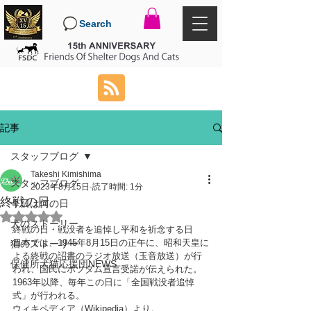
Search
記事
スタッフブログ
Takeshi Kimishima
スタッフブログ
2023年8月15日
読了時間: 1分
終戦の日
今日は何の日
5つ星のうちNaNと評価されています。
犬のストーリー
終戦の日・戦没者を追悼し平和を祈念する日
日本では、1945年8月15日の正午に、昭和天皇に
猫のストーリー
よる終戦の詔書のラジオ放送（玉音放送）が行
保健所犬猫応援団NEWS
われ、国民にポツダム宣言受諾が伝えられた。
1963年以降、毎年この日に「全国戦没者追悼
式」が行われる。
ウィキペディア（Wikipedia）より。