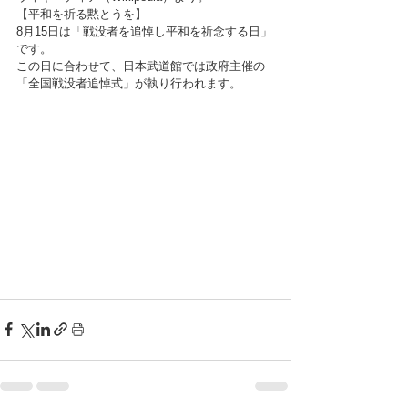
【平和を祈る黙とうを】
8月15日は「戦没者を追悼し平和を祈念する日」
です。
この日に合わせて、日本武道館では政府主催の
「全国戦没者追悼式」が執り行われます。