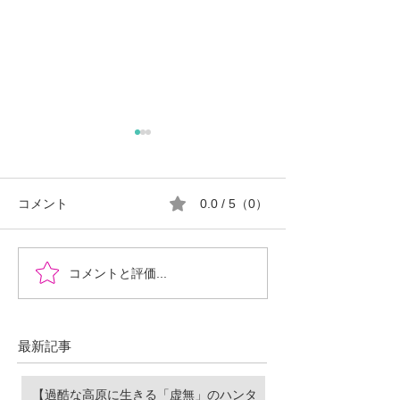
コメント
0.0 / 5（0）
『時を超えた、ふたりの
郡山市における
コメントと評価...
物語』あなたの心に小さ
ロ推進の現状と
な灯をともせますよう
に。Time began to flow again
最新記事
【過酷な高原に生きる「虚無」のハンタ