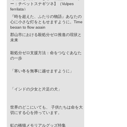
ー：チベットスナギツネ】（Vulpes
ferrilata）
『時を超えた、ふたりの物語』あなたの
心に小さな灯をともせますように。Time
began to flow again
郡山市における殺処分ゼロ推進の現状と
未来
殺処分ゼロ支援方法：命をつなぐあなた
の一歩
「寒い冬を無事に越せますように」
「インドの少女と片足の犬」
世界のどこにいても、 子供たちは命を大
切にする心を持っています。
虹の橋猫メモリアルグッズ特集