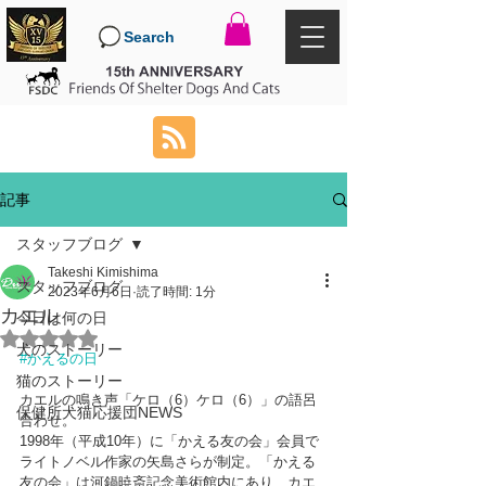
Search
記事
スタッフブログ
Takeshi Kimishima
スタッフブログ
2023年6月6日
読了時間: 1分
カエル
今日は何の日
5つ星のうちNaNと評価されています。
犬のストーリー
#かえるの日
猫のストーリー
カエルの鳴き声「ケロ（6）ケロ（6）」の語呂
保健所犬猫応援団NEWS
合わせ。
1998年（平成10年）に「かえる友の会」会員で
ライトノベル作家の矢島さらが制定。「かえる
友の会」は河鍋暁斎記念美術館内にあり、カエ