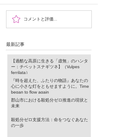
『時を超えた、ふたりの
郡山市における
コメントと評価...
物語』あなたの心に小さ
ロ推進の現状と
な灯をともせますよう
に。Time began to flow again
最新記事
【過酷な高原に生きる「虚無」のハンタ
ー：チベットスナギツネ】（Vulpes
ferrilata）
『時を超えた、ふたりの物語』あなたの
心に小さな灯をともせますように。Time
began to flow again
郡山市における殺処分ゼロ推進の現状と
未来
殺処分ゼロ支援方法：命をつなぐあなた
の一歩