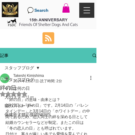
Search
記事
スタッフブログ
Takeshi Kimishima
スタッフブログ
2024年2月27日
読了時間: 2分
絆の日
今日は何の日
5つ星のうちNaNと評価されています。
犬のストーリー
「絆の日」の意味・由来とは？
2月27日は「絆の日」です。2月14日の「バレン
猫のストーリー
タインデー」と3月14日の「ホワイトデー」の中
保健所犬猫応援団NEWS
間であるため、恋人同士の絆を深める日として
結婚カウンセラーなどが制定。またこの日は
「冬の恋人の日」とも呼ばれています。
日付は、寒さが厳しい冬でも愛情を育んでくれ