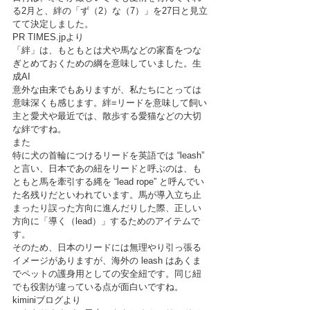
る2月と、絆の「ず（2）な（7）」を27日と見立
てて決定しました。
PR TIMES.jpより
「絆」は、もともとは犬や馬などの家畜をつな
ぎとめておくための綱を意味していました。生
成AI
意外な由来でもありますが、私たちにとっては
意味深くも感じます。絆=リードを意味して飼い
主と愛犬や最近では、散歩する愛猫などの大切
な絆ですね。
また
特に犬の首輪につけるリードを英語では “leash” 
と言い、日本であの紐をリードと呼ぶのは、も
ともと馬を牽引する縄を “lead rope” と呼んでい
た名残りだといわれています。馬が導入立ち止
まったり誤った方向に進んだりした際、正しい
方向に「導く（lead）」するためのアイテムで
す。
そのため、日本のリードには無理やり引っ張る
イメージがありますが、海外の leash はあくま
でペットの護身用としての安全紐です。同じ紐
でも役割が違っている点が面白いですね。
kiminiブログより