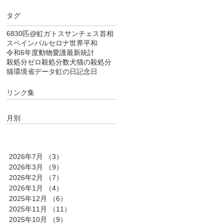
タグ
6830匹
@虹
ガトス
サンチェス首相
スペイン
バルセロナ
世界平和
令和6年度
動物愛護
最新統計
殺処分ゼロ
殺処分数
犬猫の殺処分
猫
環境省データ
虹の日
記念日
リンク集
月別
2026年7月
（3）
3件の記事
2026年3月
（9）
9件の記事
2026年2月
（7）
7件の記事
2026年1月
（4）
4件の記事
2025年12月
（6）
6件の記事
2025年11月
（11）
11件の記事
2025年10月
（9）
9件の記事