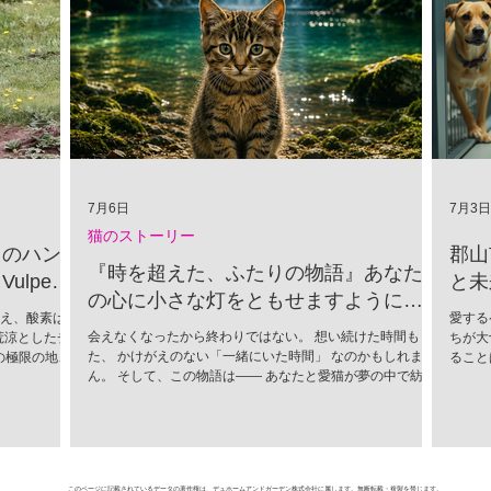
7月6日
7月3日
猫のストーリー
」のハン
郡山
『時を超えた、ふたりの物語』あなた
lpes
と未
の心に小さな灯をともせますように。
超え、酸素は
愛する
Time began to flow again
会えなくなったから終わりではない。 想い続けた時間もま
荒涼としたチ
ちが大
た、 かけがえのない「一緒にいた時間」 なのかもしれませ
の極限の地
ること
ん。 そして、この物語は―― あなたと愛猫が夢の中で紡い
かれる捕食者
ために
だ、 ひとつの記憶なのかもしれません。
（Vulpes
に進ん
情をすべて削ぎ
込めて
SNSでユー
市では
し、この唯一
活動が
「生存のため
団体、
このページに記載されているデータの著作権は、デュホームアンドガーデン株式会社に属します。無断転載・複製を禁じます。