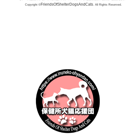
い顔は、決し
まな施
FriendsOfShelterDogsAndCats
Copyright ©
. All Rights Reserved.
嵐や、骨を刺
みが挙
部は極厚の冬
新しい
と吹きすさぶ
育の強
く進化しまし
座やイ
テルスハンタ
繁殖を
態系を支える
支援：
ギツネ
れらの
が共に
す。...