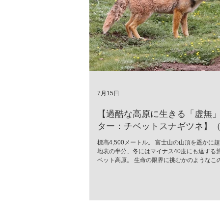
7月15日
【過酷な高原に生きる「虚無
ター：チベットスナギツネ】（Vu
ferrilata）
標高4,500メートル。 富士山の山頂を遥かに
地表の半分、冬にはマイナス40度にも達する
ベット高原。 生命の限界に挑むかのようなこ
に、世界中で「最も冷めた表情を持つ」と囁
が生息しています。 彼の名はチベットスナギツネ
ferrilata）。 チベットスナギツネ 人間の感
落としたかのようなその「虚無の眼差し」は、
モラスなミームとして愛されています。しか
無二の風貌こそ、厳しい進化の歴史が刻んだ