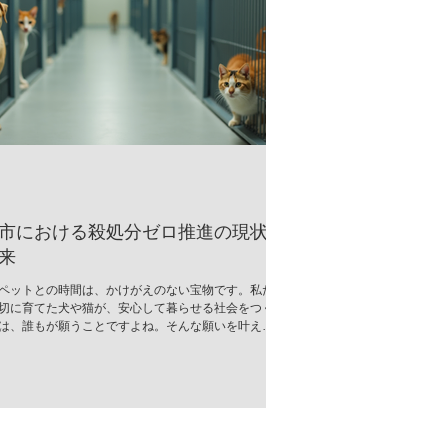
市における殺処分ゼロ推進の現状
来
ペットとの時間は、かけがえのない宝物です。私た
切に育てた犬や猫が、安心して暮らせる社会をつく
は、誰もが願うことですよね。そんな願いを叶える
、郡山市では「殺処分ゼロ推進」の取り組みが着実
でいます。今回は、その現状と未来について、心を
お伝えします。 郡山市の殺処分ゼロ推進とは？ 郡山
、動物の命を尊重し、無駄な殺処分をなくすための
活発に行われています。行政と地域のボランティア
そして市民が一体となって、命を救うためのさまざ