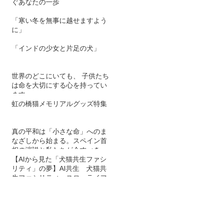
ぐあなたの一歩
「寒い冬を無事に越せますよう
に」
「インドの少女と片足の犬」
世界のどこにいても、 子供たち
は命を大切にする心を持ってい
ます。
虹の橋猫メモリアルグッズ特集
真の平和は「小さな命」へのま
なざしから始まる。スペイン首
相の演説と私たちが今すべきこ
と
【AIから見た「犬猫共生ファシ
リティ」の夢】AI共生 犬猫共
生ファシリティ スローライフ