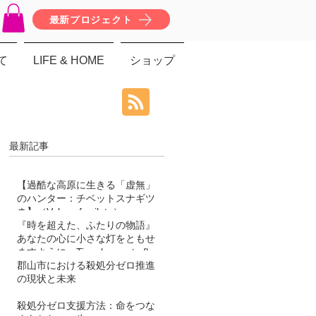
最新プロジェクト
て
LIFE & HOME
ショップ
最新記事
【過酷な高原に生きる「虚無」
のハンター：チベットスナギツ
ネ】（Vulpes ferrilata）
『時を超えた、ふたりの物語』
あなたの心に小さな灯をともせ
ますように。Time began to flow
again
郡山市における殺処分ゼロ推進
の現状と未来
殺処分ゼロ支援方法：命をつな