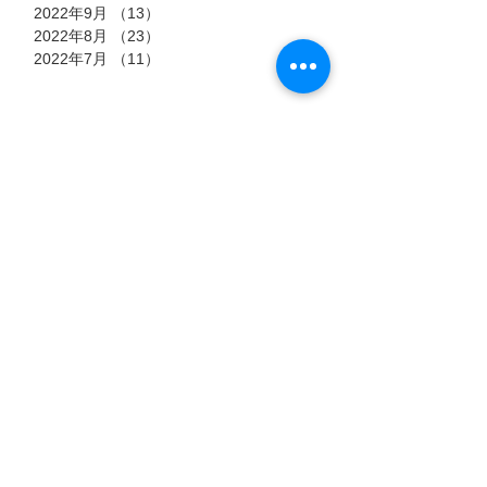
2022年9月
（13）
13件の記事
2022年8月
（23）
23件の記事
2022年7月
（11）
11件の記事
タグ
7月15日
7月6日
7月3日
猫のストーリー
【過酷
郡山市
『時を
な高原
におけ
超え
に生き
る殺処