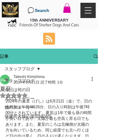
Search
記事
スタッフブログ
Takeshi Kimishima
スタッフブログ
2024年6月21日
読了時間: 1分
夏至
今日は何の日
5つ星のうちNaNと評価されています。
犬のストーリー
2024年の夏至（げし）は6月21日（金）で、日の
出時刻は午前4時26分、日の入り時刻は午後7時
猫のストーリー
00分とされています。夏至は1年で最も昼の時間
保健所犬猫応援団NEWS
が長い日であり、太陽が最も空高く昇る日でも
あります。また、夏至のころは北極側が太陽の
方を向いているため、同じ経度でも北へ行くほ
ど日の出は早く、日の入りは遅くなります。日