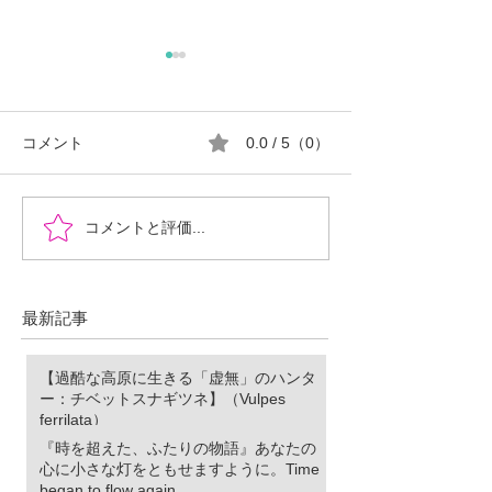
コメント
0.0 / 5（0）
『時を超えた、ふたりの
郡山市における
コメントと評価...
物語』あなたの心に小さ
ロ推進の現状と
な灯をともせますよう
に。Time began to flow again
最新記事
【過酷な高原に生きる「虚無」のハンタ
ー：チベットスナギツネ】（Vulpes
ferrilata）
『時を超えた、ふたりの物語』あなたの
心に小さな灯をともせますように。Time
began to flow again