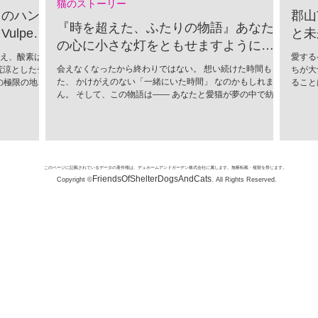
猫のストーリー
」のハン
郡山
『時を超えた、ふたりの物語』あなた
lpes
と未
の心に小さな灯をともせますように。
超え、酸素は
愛する
Time began to flow again
会えなくなったから終わりではない。 想い続けた時間もま
荒涼としたチ
ちが大
た、 かけがえのない「一緒にいた時間」 なのかもしれませ
の極限の地
ること
ん。 そして、この物語は―― あなたと愛猫が夢の中で紡い
かれる捕食者
ために
だ、 ひとつの記憶なのかもしれません。
（Vulpes
に進ん
情をすべて削ぎ
込めて
SNSでユー
市では
し、この唯一
活動が
「生存のため
団体、
このページに記載されているデータの著作権は、デュホームアンドガーデン株式会社に属します。無断転載・複製を禁じます。
い顔は、決し
まな施
FriendsOfShelterDogsAndCats
Copyright ©
. All Rights Reserved.
嵐や、骨を刺
みが挙
部は極厚の冬
新しい
と吹きすさぶ
育の強
く進化しまし
座やイ
テルスハンタ
繁殖を
態系を支える
支援：
ギツネ
れらの
が共に
す。...