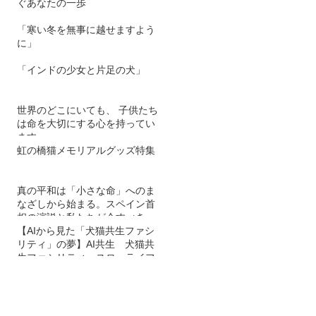
ぐあなたの一歩
「寒い冬を無事に越せますよう
に」
「インドの少女と片足の犬」
世界のどこにいても、 子供たち
は命を大切にする心を持ってい
ます。
虹の橋猫メモリアルグッズ特集
真の平和は「小さな命」へのま
なざしから始まる。スペイン首
相の演説と私たちが今すべきこ
と
【AIから見た「犬猫共生ファシ
リティ」の夢】AI共生 犬猫共
生ファシリティ スローライフ