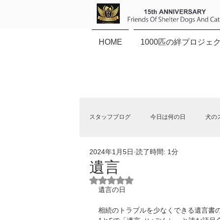
HOME
1000匹の絆プロジェ
スタッフブログ
今日は何の日
犬の
2024年1月5日
読了時間: 1分
保健所犬猫応援団NEWS
遺言
5つ星のうちNaNと評価されていま
遺言の日
相続のトラブルを少なくできる遺言書