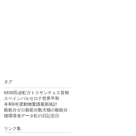
タグ
6830匹
@虹
ガトス
サンチェス首相
スペイン
バルセロナ
世界平和
令和6年度
動物愛護
最新統計
殺処分ゼロ
殺処分数
犬猫の殺処分
猫
環境省データ
虹の日
記念日
リンク集