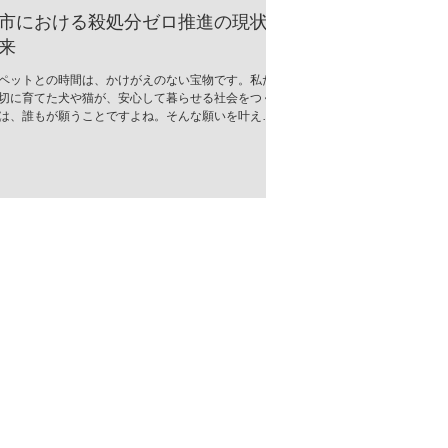
市における殺処分ゼロ推進の現状
来
ペットとの時間は、かけがえのない宝物です。私た
切に育てた犬や猫が、安心して暮らせる社会をつく
は、誰もが願うことですよね。そんな願いを叶える
、郡山市では「殺処分ゼロ推進」の取り組みが着実
でいます。今回は、その現状と未来について、心を
お伝えします。 郡山市の殺処分ゼロ推進とは？ 郡山
、動物の命を尊重し、無駄な殺処分をなくすための
活発に行われています。行政と地域のボランティア
そして市民が一体となって、命を救うためのさまざ
策を推進中です。 具体的には、以下のような取り組
げられます。 譲渡会の開催：保護された犬猫たちが
家族と出会う場を定期的に設けています。 飼い主教
化：適切な飼育方法や終生飼養の重要性を伝える講
ベントを開催。 不妊・去勢手術の助成：望まれない
防ぎ、地域の動物数をコントロール。 地域猫活動の
野良猫の適正管理を推進し、共生を目指す活動。 こ
活動は、単に殺処分を減らすだけでなく、動物と人
幸せに暮らせる社会づくりの基盤となっていま