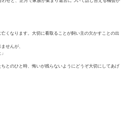
合わせと、正月で家族が集まり遺言について話し合える機会が
に亡くなります。大切に看取ることが飼い主の欠かすことの出
来ませんが、
た」
。
たちとのひと時、悔いが残らないようにどうぞ大切にしてあげ