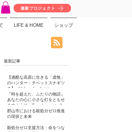
最新プロジェクト
て
LIFE & HOME
ショップ
最新記事
【過酷な高原に生きる「虚無」
のハンター：チベットスナギツ
ネ】（Vulpes ferrilata）
『時を超えた、ふたりの物語』
あなたの心に小さな灯をともせ
ますように。Time began to flow
again
郡山市における殺処分ゼロ推進
の現状と未来
殺処分ゼロ支援方法：命をつな