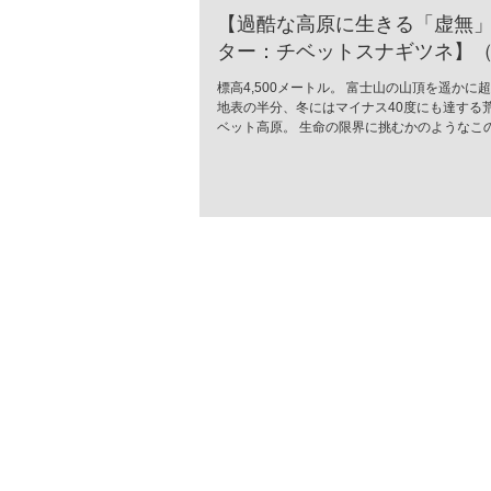
【過酷な高原に生きる「虚無
ター：チベットスナギツネ】（Vu
ferrilata）
標高4,500メートル。 富士山の山頂を遥かに
地表の半分、冬にはマイナス40度にも達する
ベット高原。 生命の限界に挑むかのようなこ
に、世界中で「最も冷めた表情を持つ」と囁
が生息しています。 彼の名はチベットスナギツネ
ferrilata）。 チベットスナギツネ 人間の感
落としたかのようなその「虚無の眼差し」は、
モラスなミームとして愛されています。しか
無二の風貌こそ、厳しい進化の歴史が刻んだ
の究極のデザイン」なのです。 特徴的な四角
て愛嬌のためではありません。 高原の激しい
すような寒さから頭部を守るため、彼らの頭
毛で覆われています。さらに、強烈な紫外線
砂埃から眼球を守るため、その目は細く、鋭
た。 彼らはこの寡黙な表情のまま、荒野のス
ーとして君臨します。 ターゲットは高原の生
「高原ナキウサギ（ピカ）」。チベットスナ
（Vulpes ferrilata）はこ