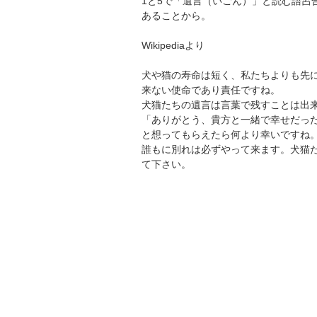
1と5で「遺言（いごん）」と読む語呂
あることから。
Wikipediaより
犬や猫の寿命は短く、私たちよりも先
来ない使命であり責任ですね。
犬猫たちの遺言は言葉で残すことは出
「ありがとう、貴方と一緒で幸せだっ
と想ってもらえたら何より幸いですね
誰もに別れは必ずやって来ます。犬猫
て下さい。