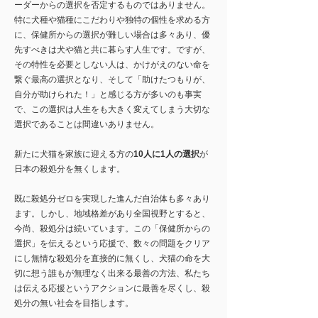
ーダーからの選択を否定するものではありません。
特に犬種や猫種にこだわりや独特の個性を求める方
に、保健所からの選択が難しい場合は多々あり、優
先すべきは犬や猫と共に暮らす人生です。ですが、
その特性を必要としない人は、かけがえのない命を
繋ぐ最高の選択となり、そして「助けたつもりが、
自分が助けられた！」と感じる方が多いのも事実
で、この選択は人生をも大きく変えてしまう大切な
選択であることは間違いありません。​
新たに犬猫を家族に迎える方の
10人に1人の選択
が
日本の殺処分を無くします。
既に殺処分ゼロを実現した進んだ自治体も多々あり
ます。しかし、地域格差があり全国視野とすると、
今尚、殺処分は続いています。この「保健所からの
選択」を伝えるという応援で、数々の問題をクリア
にし無情な殺処分を直接的に無くし、犬猫の命を大
切に想う誰もが無理なく出来る最善の方法、私たち
は伝える応援というアクションに最善を尽くし、殺
処分の無い社会を目指します。