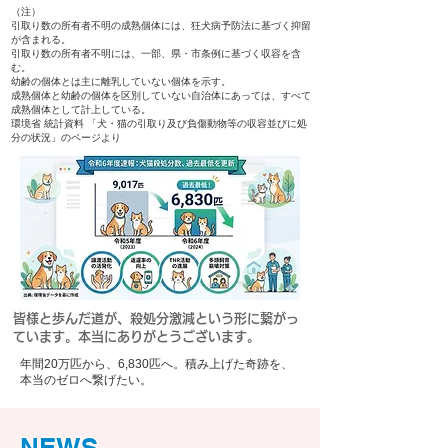
（注）
引取り数の所有者不明の成熟個体には、狂犬病予防法に基づく抑留
が含まれる。
引取り数の所有者不明には、一部、県・市条例に基づく収容を含
む。
幼齢の個体とは主に離乳していない個体を示す。
成熟個体と幼齢の個体を区別していない自治体にあっては、すべて
成熟個体として計上している。
環境省 統計資料 「犬・猫の引取り及び負傷動物等の収容並びに処
分の状況」のページより
皆様と歩んだ道が、殺処分激減という形に繋がっ
ています。本当にありがとうございます。
年間20万匹から、6,830匹へ。積み上げた奇跡を、
本当のゼロへ繋げたい。
NEWS