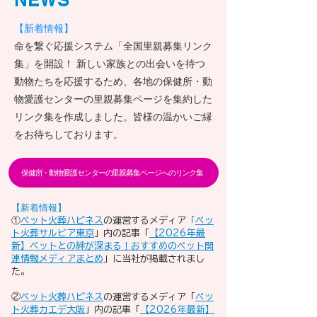
【新着情報】
命を繋ぐ応援システム「全国里親募集リンク
集」を開設！ 新しい家族との出会いを待つ
動物たちを応援するため、各地の保健所・動
物愛護センターの里親募集ページを集約した
リンク集を作成しました。皆様の温かいご縁
をお待ちしております。
保健所・動物愛護センターの里親募集ページへのリンク集
​【新着情報】
①​
ペット火葬ハピネス
の運営するメディア
「
ペッ
ト火葬サルビア東京
」内の記事「
【2026年最
新】ペットとの絆が深まる！おすすめのペット関
連情報メディアまとめ
」に当社が掲載されまし
た。
②
ペット火葬ハピネス
の運営するメディア「
ペッ
ト火葬カエデ大阪
」内の記事「
【2026年最新】