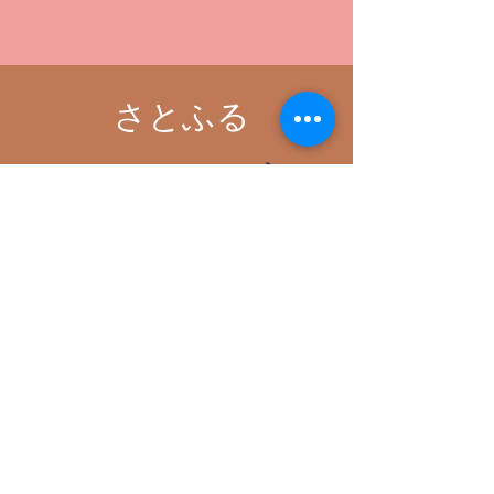
さとふる
さとふるホームページ
https://www.satofull.jp/
​保健所犬猫応援団のワンニャンモニュメン
トでふるさと納税が可能になりました。
お申込みは下のボタンから
よくある質問