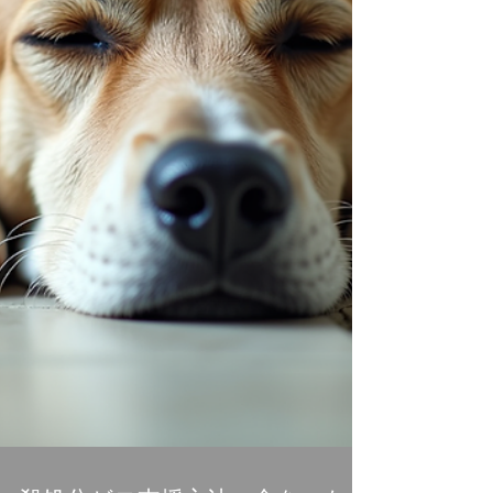
す。 飼い主教育の強化：適切な飼育方法や終生飼
養の重要性を伝える講座やイベントを開催。 不
妊・去勢手術の助成：望まれない繁殖を防ぎ、地
域の動物数をコントロール。 地域猫活動の支援：
野良猫の適正管理を推進し、共生を目指す活動。
これらの活動は、単に殺処分を減らすだけでな
く、動物と人が共に幸せに暮らせる社会づくりの
基盤となっています。...