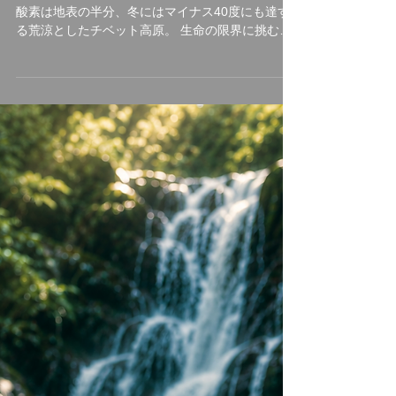
ネ】（Vulpes ferrilata）
標高4,500メートル。 富士山の山頂を遥かに超え、
酸素は地表の半分、冬にはマイナス40度にも達す
る荒涼としたチベット高原。 生命の限界に挑むか
のようなこの極限の地に、世界中で「最も冷めた
表情を持つ」と囁かれる捕食者が生息していま
す。 彼の名はチベットスナギツネ（Vulpes
ferrilata）。 チベットスナギツネ 人間の感情をす
べて削ぎ落としたかのようなその「虚無の眼差
し」は、SNSでユーモラスなミームとして愛され
ています。しかし、この唯一無二の風貌こそ、厳
しい進化の歴史が刻んだ「生存のための究極のデ
ザイン」なのです。 特徴的な四角い顔は、決して
愛嬌のためではありません。 高原の激しい嵐や、
骨を刺すような寒さから頭部を守るため、彼らの
頭部は極厚の冬毛で覆われています。さらに、強
烈な紫外線と吹きすさぶ砂埃から眼球を守るた
め、その目は細く、鋭く進化しました。 彼らはこ
の寡黙な表情のまま、荒野のステルスハンターと
して君臨します。 ターゲットは高原の生態系を支
える「高原ナキウサギ（ピカ）」。チベットスナ