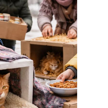
本では年間に多くの犬猫が保健所で殺処分されて
います。理由は様々ですが、飼い主のいない動物
が増え続けていることが大きな要因です。 保護団
体の活動を理解する 保健所犬猫応援団のような団
体は、殺処分ゼロを目指して日々活動していま
す。彼らは単なる寄付だけでなく、オーダーメイ
ドのペットフィギュア制作など独自の方法で資金
を集め、保護犬・保護猫のために使っています。
情報を広める SNSやブログで現状や活動内容をシ
ェアすることも大きな支援になります。知る人が
増えれば、支援の輪も広がります。 このように、
まずは「知る」ことが支援の第一歩。私も最初は
ここか