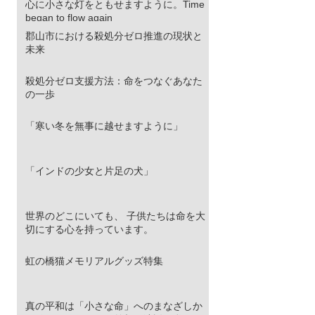
部は極厚の冬毛で覆われています。さら
心に小さな灯をともせますように。Time
に、強烈な紫外線と吹きすさぶ砂埃から眼
began to flow again
球を守るため、その目は細く、鋭く進化し
郡山市における殺処分ゼロ推進の現状と
ました。 彼らはこの寡黙な表情のまま、荒
未来
野のステルスハンターとして君臨します。
ターゲットは高原の生態系を支える「高原
殺処分ゼロ支援方法：命をつなぐあなた
ナキウサギ（ピカ）」。チベットスナギツ
の一歩
ネ（Vulpes ferrilata）はこ
「寒い冬を無事に越せますように」
「インドの少女と片足の犬」
世界のどこにいても、 子供たちは命を大
切にする心を持っています。
虹の橋猫メモリアルグッズ特集
真の平和は「小さな命」へのまなざしか