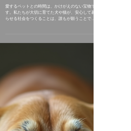
郡山市における殺処分ゼロ推進
の現状と未来
愛するペットとの時間は、かけがえのない宝物で
す。私たちが大切に育てた犬や猫が、安心して暮
らせる社会をつくることは、誰もが願うことです
よね。そんな願いを叶えるために、郡山市では
「殺処分ゼロ推進」の取り組みが着実に進んでい
ます。今回は、その現状と未来について、心を込
めてお伝えします。 郡山市の殺処分ゼロ推進と
は？ 郡山市では、動物の命を尊重し、無駄な殺処
分をなくすための活動が活発に行われています。
行政と地域のボランティア団体、そして市民が一
体となって、命を救うためのさまざまな施策を推
進中です。 具体的には、以下のような取り組みが
挙げられます。 譲渡会の開催：保護された犬猫た
ちが新しい家族と出会う場を定期的に設けていま