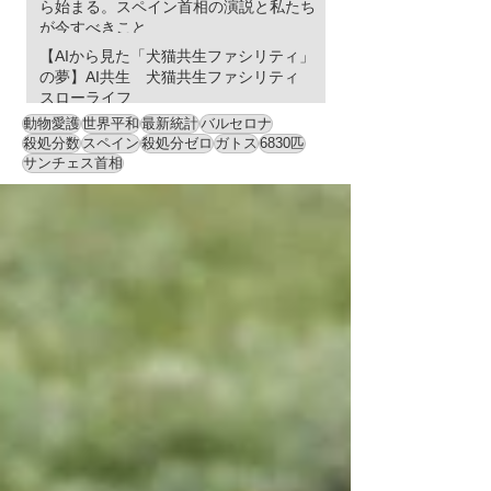
ら始まる。スペイン首相の演説と私たち
が今すべきこと
【AIから見た「犬猫共生ファシリティ」
の夢】AI共生 犬猫共生ファシリティ
スローライフ
動物愛護
世界平和
最新統計
バルセロナ
殺処分数
スペイン
殺処分ゼロ
ガトス
6830匹
サンチェス首相