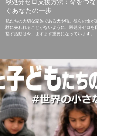
殺処分ゼロ支援方法：命をつな
ぐあなたの一歩
私たちの大切な家族である犬や猫。彼らの命が無
駄に失われることがないように、殺処分ゼロを目
指す活動は今、ますます重要になっています。私
もこの活動に心から共感し、できる限りの支援を
続けています。今日は、そんな「殺処分ゼロ支援
方法」について、具体的で実践しやすいアイデア
をお伝えしますね。 殺処分ゼロ支援方法：まずは
知ることから始めよう 殺処分ゼロを実現するため
には、まず現状を正しく知ることが大切です。日