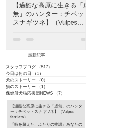
【過酷な高原に生きる「虚
無」のハンター：チベット
スナギツネ】（Vulpes
ferrilata）
標高4,500メートル。 富士山の山頂を遥かに
超え、酸素は地表の半分、冬にはマイナス
40度にも達する荒涼としたチベット高原。
生命の限界に挑むかのようなこの極限の地
最新記事
に、世界中で「最も冷めた表情を持つ」と
囁かれる捕食者が生息しています。 彼の名
スタッフブログ
（517）
517件の記事
はチベットスナギツネ（Vulpes ferrilata）。
今日は何の日
（1）
1件の記事
チベットスナギツネ 人間の感情をすべて削
犬のストーリー
（0）
0件の記事
ぎ落としたかのようなその「虚無の眼差
猫のストーリー
（1）
1件の記事
し」は、SNSでユーモラスなミームとして
愛されています。しかし、この唯一無二の
保健所犬猫応援団NEWS
（7）
7件の記事
風貌こそ、厳しい進化の歴史が刻んだ「生
存のための究極のデザイン」なのです。 特
【過酷な高原に生きる「虚無」のハンタ
徴的な四角い顔は、決して愛嬌のためでは
ー：チベットスナギツネ】（Vulpes
ありません。 高原の激しい嵐や、骨を刺す
ferrilata）
ような寒さから頭部を守るため、彼らの頭
『時を超えた、ふたりの物語』あなたの