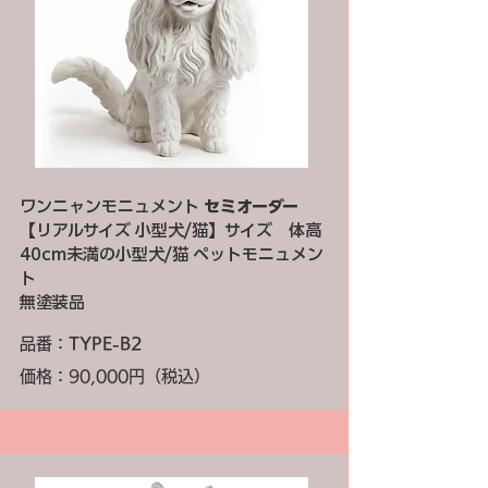
ワンニャンモニュメント
セミオーダー
【リアルサイズ 小型犬/猫】サイズ 体高
40cm未満の小型犬/猫 ペットモニュメン
ト
無塗装品
品番：
TYPE-B2
価格：90,000円（税込）