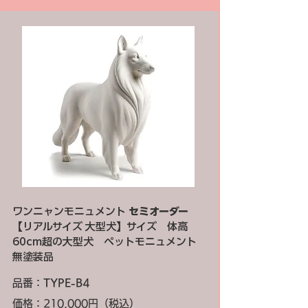
ワンニャンモニュメント
セミオーダー
【リアルサイズ 大型犬】サイズ 体高
60cm超の大型犬 ペットモニュメント
無塗装品
品番：
TYPE-B4
価格：210,000円（税込）