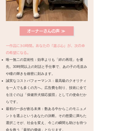
オーナーさんの声 ≫
一作品に30時間。あなたの「選ぶ心」が、次の命
の希望になる。
唯一無二の芸術性：効率よりも「絆の再現」を優
先。30時間以上の対話と手仕事で、あの子の毛並み
や瞳の輝きを緻密に刻みます。
誠実なコストパフォーマンス：最高級のクオリティ
を一人でも多くの方へ。広告費を削り、技術に全て
を注ぐのは「保健所犬猫応援団」としての使命だか
らです。
最初の一歩が創る未来：数ある中からこのモニュメ
ントを選ぶというあなたの決断。その慈愛に満ちた
選択こそが、社会を変え、今この瞬間も助けを待つ
命を救う「最初の価値」となります。