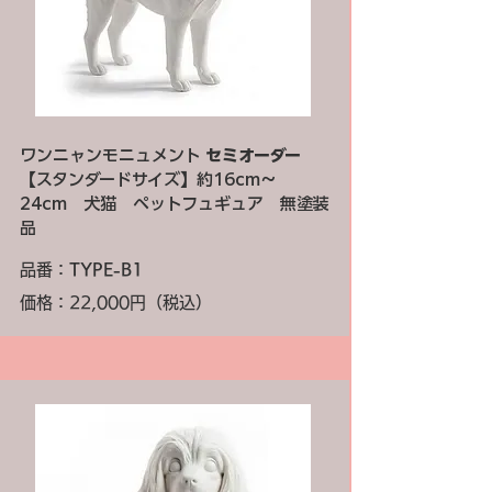
ワンニャンモニュメント
セミオーダー
【スタンダードサイズ】約16cm～
24cm 犬猫 ペットフュギュア 無塗装
品
品番：
TYPE-B1
価格：22,000円（税込）