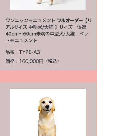
ワンニャンモニュメント
フルオーダー
【リ
アルサイズ 中型犬/大猫 】サイズ 体高
40cm～60cm未満の中型犬/大猫 ペッ
トモニュメント
品番：
TYPE-A3
価格：160,000円（税込）