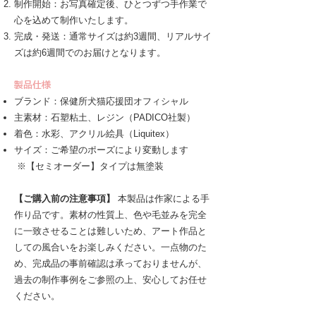
制作開始：お写真確定後、ひとつずつ手作業で
心を込めて制作いたします。
完成・発送：通常サイズは約3週間、リアルサイ
ズは約6週間でのお届けとなります。
製品仕様
ブランド：保健所犬猫応援団オフィシャル
主素材：石塑粘土、レジン（PADICO社製）
着色：水彩、アクリル絵具（Liquitex）
サイズ：ご希望のポーズにより変動します
※
【セミオーダー】タイプは無塗装
【ご購入前の注意事項】
本製品は作家による手
作り品です。素材の性質上、色や毛並みを完全
に一致させることは難しいため、アート作品と
しての風合いをお楽しみください。一点物のた
め、完成品の事前確認は承っておりませんが、
過去の制作事例をご参照の上、安心してお任せ
ください。