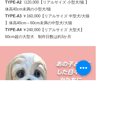
TYPE-A2
\120,000【リアルサイズ 小型犬/猫 】
体高40cm未満の小型犬/猫
TYPE-A3
￥160,000【リアルサイズ 中型犬/大猫
】体高40cm～60cm未満の中型犬/大猫
TYPE-A4
￥240,000【リアルサイズ 大型犬】
60cm超の大型犬 制作日数は約3か月
あの子と過ご
した日々を、
かたちに。
メールフォーム
[スタッフへ相談する] （※メー
ル設定により届かないケース
があるため、数日返信がない
場合は再度お問い合わせくだ