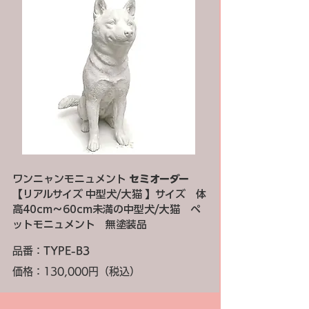
ワンニャンモニュメント
セミオーダー
【リアルサイズ 中型犬/大猫 】サイズ 体
高40cm～60cm未満の中型犬/大猫 ペ
ットモニュメント 無塗装品
品番：
TYPE-B3
価格：130,000円（税込）