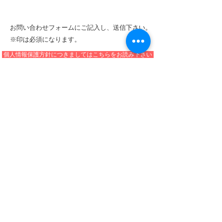
お問い合わせフォームにご記入し、送信下さい。
※印は必須になります。
個人情報保護方針につきましてはこちらをお読み下さい
デュホームアンドガーデンNPC
〒963-0702 福島県 郡山市 緑ヶ丘 東6-23-1 tel
life-home@miracle.ocn.ne.jp
024-905-4385
6-23-1 East of Midorigaoka, Koriyama-shi,
Fukushima-ken, Japan
Copyright ©Duhomeandgarden.npc. All Rights