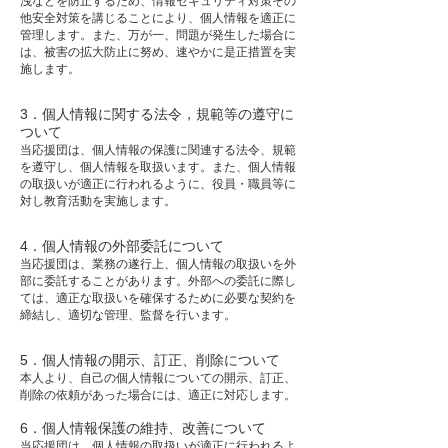
洩などを防止するため、情報セキュリティ対策その
他安全対策を講じることにより、個人情報を適正に
管理します。また、万が一、問題が発生した場合に
は、被害の拡大防止に努め、速やかに是正措置を実
施します。
3．個人情報に関する法令，規範等の遵守に
ついて
当応援団は、個人情報の保護に関連する法令、規範
を遵守し、個人情報を取扱います。また、個人情報
の取扱いが適正に行われるように、役員・職員等に
対し教育活動を実施します。
4．個人情報の外部委託について
当応援団は、業務の遂行上、個人情報の取扱いを外
部に委託することがあります。外部への委託に際し
ては、適正な取扱いを確保するために必要な契約を
締結し、適切な管理、監督を行います。
5．個人情報の開示、訂正、削除について
本人より、自己の個人情報についての開示、訂正、
削除の依頼があった場合には、適正に対応します。
6．個人情報保護の維持、改善について
当応援団は、個人情報の取扱いが適正に行われるよ