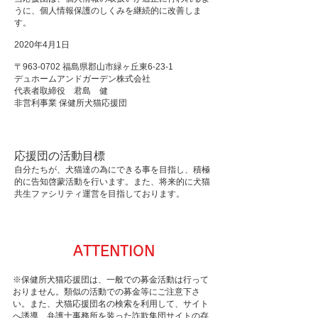
うに、個人情報保護のしくみを継続的に改善しま
す。
2020年4月1日
〒963-0702 福島県郡山市緑ヶ丘東6-23-1
デュホームアンドガーデン株式会社
代表者取締役 君島 健
非営利事業 保健所犬猫応援団
応援団の活動目標
自分たちが、犬猫達の為にできる事を目指し、積極
的に告知啓蒙活動を行います。また、将来的に犬猫
共生ファシリティ運営を目指しております。
ATTENTION
※保健所犬猫応援団は、一般での募金活動は行って
おりません。類似の活動での募金等にご注意下さ
い。また、
犬猫応援団名
の検索を利用して、サイト
へ誘導、弁護士事務所を装った
詐欺集団
サイトの
存