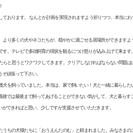
！
低くて心配しております。 なんとか計画を実現されますよう祈りつつ、本当
ありますが、より多くの犬やネコたちが、穏やかに過ごせる居場所ができます
猫も保護猫です。テレビで多頭飼育の現状を観るにつけ怒りが込み上げて来ま
したらと思うとワクワクしてきます。クリアしなければならない問題は
うぞ頑張って下さい。
はずっと保護犬を飼っていました。本当は、家で飼いたい！犬と一緒に暮ら
職後では最後まで飼ってあげることができない気がして、犬と暮らす
いができればと思い、少しですが支援させていただきます。
ら譲りうけたうちの犬猫たちに「おうえんたのむ」と頼まれました。みなさま