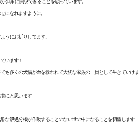
！ 施設が無事に開設できることを願っています。
んが幸せになれますように。
えますようにお祈りしてます。
援しています！
ます！一匹でも多くの犬猫が命を救われて大切な家族の一員として生きていけ
の供養にと思います
日も早く残酷な殺処分機が作動することのない世の中になることを切望します