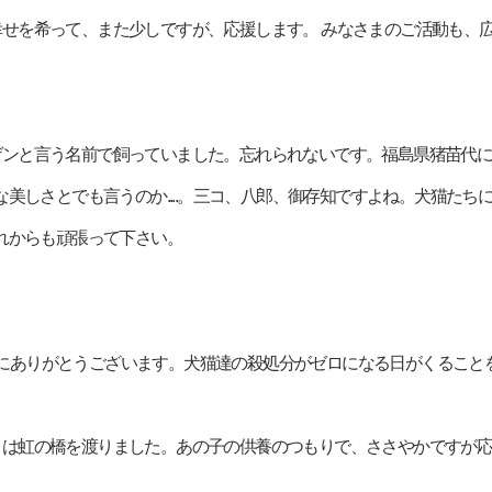
ャンコの幸せを希って、また少しですが、応援します。 みなさまのご活動も
。
きです。ゲンと言う名前で飼っていました。忘れられないです。福島県猪苗
美しさとでも言うのか....。三コ、八郎、御存知ですよね。犬猫たち
れからも頑張って下さい。
命達の為にありがとうございます。犬猫達の殺処分がゼロになる日がくる
ます！ペコは虹の橋を渡りました。あの子の供養のつもりで、ささやかです