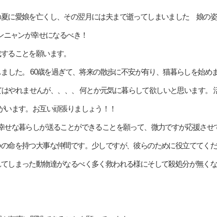
ます！この夏に愛娘を亡くし、その翌月には夫まで逝ってしまいました 娘
ンニャンが幸せになるべき！
が達成することを願います。
達と暮らしました。 60歳を過ぎて、将来の散歩に不安が有り、猫暮らしを
てはやれませんが、、、、 何とか元気に暮らして欲しいと思います。
保護猫がいます。お互い頑張りましょう！！
くの犬猫が幸せな暮らしが送ることができることを願って、微力ですが応援さ
もただ一つの命を持つ大事な仲間です。少しですが、彼らのために役立てて
に翻弄されてしまった動物達がなるべく多く救われる様にそして殺処分が無